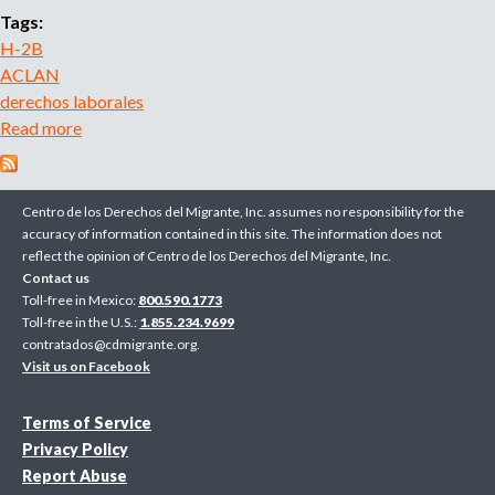
o
Tags:
r
H-2B
r
ACLAN
e
derechos laborales
c
Read more
a
r
b
u
o
i
u
t
Centro de los Derechos del Migrante, Inc. assumes no responsibility for the
t
m
accuracy of information contained in this site. The information does not
reflect the opinion of Centro de los Derechos del Migrante, Inc.
e
T
Contact us
n
r
Toll-free in Mexico:
800.590.1773
t
a
Toll-free in the U.S.:
1.855.234.9699
a
b
contratados@cdmigrante.org
.
g
a
Visit us on Facebook
e
j
n
a
Terms of Service
c
d
Privacy Policy
y
o
Report Abuse