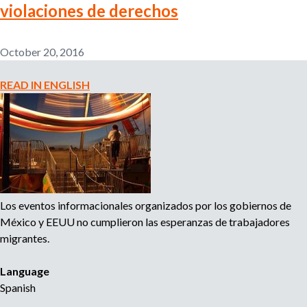
violaciones de derechos
n
o
e
m
October 20, 2016
r
p
l
READ IN ENGLISH
o
m
y
e
r
,
r
e
c
Los eventos informacionales organizados por los gobiernos de
r
México y EEUU no cumplieron las esperanzas de trabajadores
u
migrantes.
i
t
Language
e
r
Spanish
,