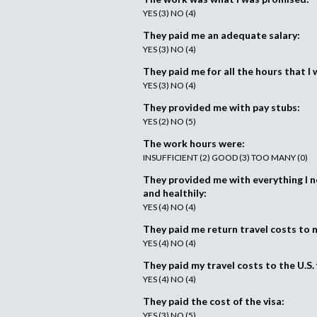
YES (3) NO (4)
They paid me an adequate salary:
YES (3) NO (4)
They paid me for all the hours that I
YES (3) NO (4)
They provided me with pay stubs:
YES (2) NO (5)
The work hours were:
INSUFFICIENT (2) GOOD (3) TOO MANY (0)
They provided me with everything I 
and healthily:
YES (4) NO (4)
They paid me return travel costs to
YES (4) NO (4)
They paid my travel costs to the U.S
YES (4) NO (4)
They paid the cost of the visa:
YES (3) NO (5)