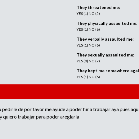
They threatened me:
YES (1) NO (5)
They physically assaulted me:
YES (1) NO (6)
They verbally assaulted me:
YES (1) NO (6)
They sexually assaulted me:
YES (0) NO (7)
They kept me somewhere again
YES (1) NO (6)
ro pedirle de por favor me ayude a poder hir a trabajar aya pues aq
y quiero trabajar para poder areglarla