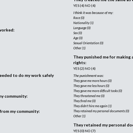
c
YES (4) NO (4)
r
I think it was because of my:
u
Race (0)
Nationality (1)
i
Language (0)
 worked:
t
Sex (0)
m
Age (0)
e
Sexual Orientation (0)
Other (1)
n
t
They punished me for making a
rights:
a
YES (2) NO (4)
g
needed to do my work safely
e
The punishment was:
They gave me more hours (0)
n
They gave me less hours (0)
c
They gave me more difficult tasks (0)
y
 my community:
They threatened me (0)
They fired me (0)
They didn't hire me again (1)
. from my community:
They retained my personal documents (0)
Other (1)
They retained my personal d
YES (0) NO (7)