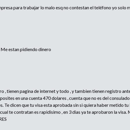
presa para trabajar lo malo esq no contestan el teléfono yo solo m
? Me estan pidiendo dinero
o , tienen pagina de internet y todo , y tambien tienen registro an
eposites en una cuenta 470 dolares , cuenta que no es del consulad
s. Te dicen que tu visa esta aprobada sin si quiera haber metido t
l cual te contratan es rapidisimo , en 3 dias ya te aprobaron l
RES