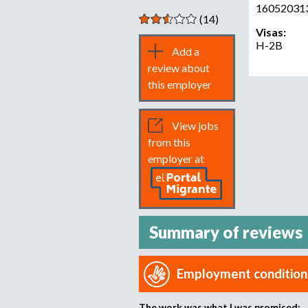
16052031
(14)
Visas:
H-2B
Add a
review about
this employer
View jobs
from this
employer at
Summary of reviews
Employment condition
The work was what I was promised: