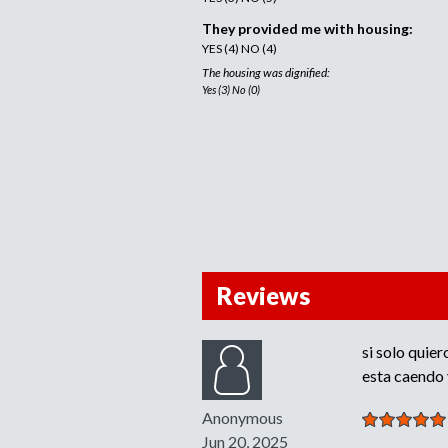
They provided me with housing:
YES (4) NO (4)
The housing was dignified:
Yes (3) No (0)
Reviews
si solo quie
esta caendo 
Anonymous
Jun 20, 2025