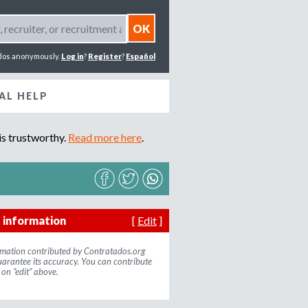
dos anonymously.
Log in
?
Register
?
Español
AL HELP
s trustworthy.
Read more here
.
 information
[
Edit
]
rmation contributed by Contratados.org
arantee its accuracy. You can contribute
 on “edit” above.