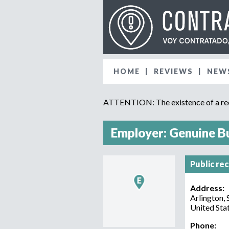
HOME
REVIEWS
NEW
ATTENTION: The existence of a recr
Employer: Genuine Bu
Public re
Address:
Arlington
,
United Sta
Phone: