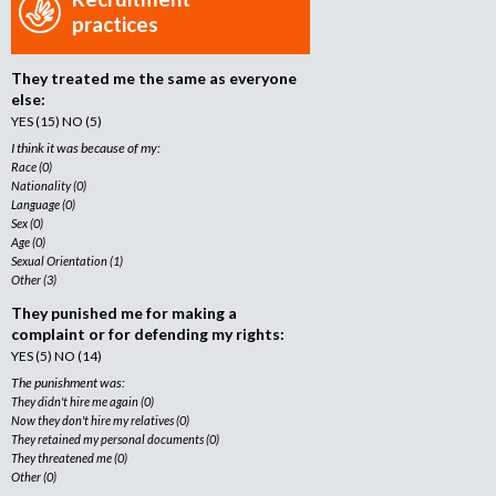
practices
They treated me the same as everyone
else:
YES (15) NO (5)
I think it was because of my:
Race (0)
Nationality (0)
Language (0)
Sex (0)
Age (0)
Sexual Orientation (1)
Other (3)
They punished me for making a
complaint or for defending my rights:
YES (5) NO (14)
The punishment was:
They didn't hire me again (0)
Now they don't hire my relatives (0)
They retained my personal documents (0)
They threatened me (0)
Other (0)