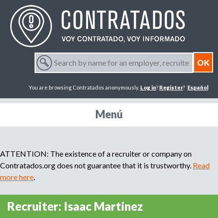
Jump to navigation
S
e
S
a
You are browsing Contratados anonymously.
Log in
?
Register
?
Español
r
e
c
h
Menú
a
b
y
r
n
ATTENTION: The existence of a recruiter or company on
a
m
Contratados.org does not guarantee that it is trustworthy.
Read
c
e
more here
.
f
h
o
Recruiter: Isaac Martinez
r
f
a