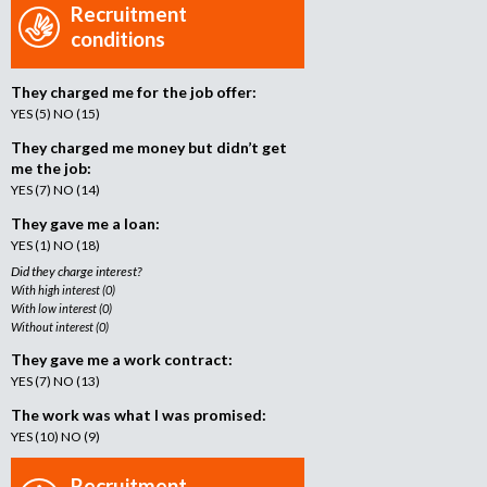
Recruitment
o
conditions
r
r
e
They charged me for the job offer:
c
YES (5) NO (15)
r
They charged me money but didn’t get
u
me the job:
i
YES (7) NO (14)
t
They gave me a loan:
m
YES (1) NO (18)
e
Did they charge interest?
n
With high interest (0)
t
With low interest (0)
a
Without interest (0)
g
They gave me a work contract:
e
YES (7) NO (13)
n
The work was what I was promised:
c
YES (10) NO (9)
y
Recruitment