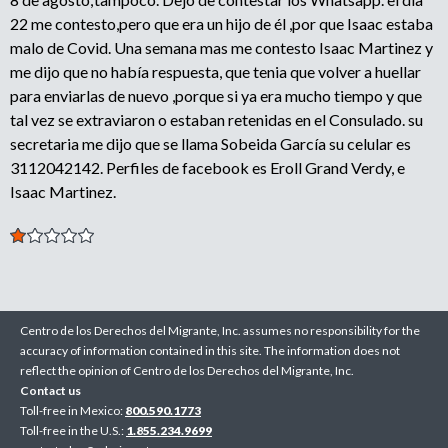
22 me contesto,pero que era un hijo de él ,por que Isaac estaba
malo de Covid. Una semana mas me contesto Isaac Martinez y
me dijo que no había respuesta, que tenia que volver a huellar
para enviarlas de nuevo ,porque si ya era mucho tiempo y que
tal vez se extraviaron o estaban retenidas en el Consulado. su
secretaria me dijo que se llama Sobeida García su celular es
3112042142. Perfiles de facebook es Eroll Grand Verdy, e
Isaac Martinez.
Centro de los Derechos del Migrante, Inc. assumes no responsibility for the
accuracy of information contained in this site. The information does not
reflect the opinion of Centro de los Derechos del Migrante, Inc.
Contact us
Toll-free in Mexico:
800.590.1773
Toll-free in the U.S.:
1.855.234.9699