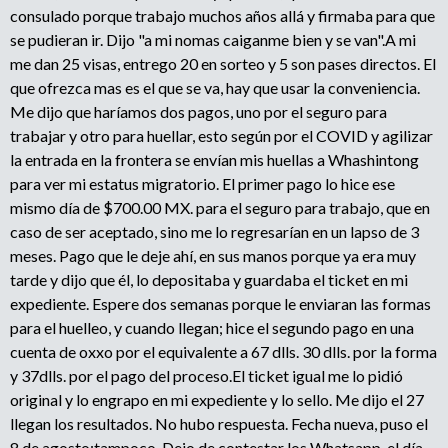
consulado porque trabajo muchos años allá y firmaba para que
se pudieran ir. Dijo "a mi nomas caiganme bien y se van".A mi
me dan 25 visas, entrego 20 en sorteo y 5 son pases directos. El
que ofrezca mas es el que se va, hay que usar la conveniencia.
Me dijo que haríamos dos pagos, uno por el seguro para
trabajar y otro para huellar, esto según por el COVID y agilizar
la entrada en la frontera se envían mis huellas a Whashintong
para ver mi estatus migratorio. El primer pago lo hice ese
mismo día de $700.00 MX. para el seguro para trabajo, que en
caso de ser aceptado, sino me lo regresarían en un lapso de 3
meses. Pago que le deje ahí, en sus manos porque ya era muy
tarde y dijo que él, lo depositaba y guardaba el ticket en mi
expediente. Espere dos semanas porque le enviaran las formas
para el huelleo, y cuando llegan; hice el segundo pago en una
cuenta de oxxo por el equivalente a 67 dlls. 30 dlls. por la forma
y 37dlls. por el pago del proceso.El ticket igual me lo pidió
original y lo engrapo en mi expediente y lo sello. Me dijo el 27
llegan los resultados. No hubo respuesta. Fecha nueva, puso el
8 de agosto;tampoco. Dejo de contestar los Whatsapp. el día