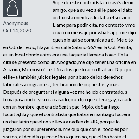
Supe de este contratista a través de un
amigo, que a su vez a él le paso el dato
un taxista mientras le daba el servicio.
Anonymous
Llame para pedir cita, no contesto y me
Oct 14, 2020
envió un mensaje por whatsapp, me dijo
que solo así se comunicaba él. Me cito
en Cd. de Tepic, Nayarit. en calle Sabino 66A en la Col. Peñita,
es un local donde antes era una taqueria llamada Isaac. En la
cita se presento como un Abogado, me dijo tener una oficina en
Arizona, Me mostró certificados que lo acreditaban. Dijo que
el lleva también juicios legales por abuso de los derechos
laborales a migrantes , declaración de impuestos y mas.
Después de preguntar si alguna vez me he ido contratado, si
tenia pasaporte, y si era casado, me dijo que el era gay, casado
con un hombre, que era de Sentispac, Mpio. de Santiago
Ixcuitla,Nay. que el contratista que había en Santiago Ixc. era
un charlatán que el no se lleva a nadien de allá, porque lo
juzgaron por su preferencia. Me dijo que con él, todo es por
sorteo, el decidía quien se iba y quien no, que el iba hasta el