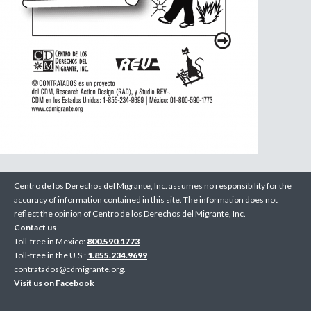
Centro de los Derechos del Migrante, Inc. assumes no responsibility for the
accuracy of information contained in this site. The information does not
reflect the opinion of Centro de los Derechos del Migrante, Inc.
Contact us
Toll-free in Mexico:
800.590.1773
Toll-free in the U.S.:
1.855.234.9699
contratados@cdmigrante.org
.
Visit us on Facebook