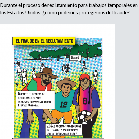
Durante el proceso de reclutamiento para trabajos temporales en
n
¿
o
los Estados Unidos,
cómo podemos protegernos del fraude?
e
m
r
p
l
o
m
y
e
r
,
r
e
c
r
u
i
t
e
r
,