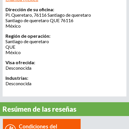
r
u
Dirección de su oficina:
o
Pl. Queretaro, 76116 Santiago de queretaro
a
e
Santiago de queretaro
QUE
76116
g
México
e
d
n
Región de operación:
Santiago de queretaro
c
QUE
a
i
México
a
d
Visa ofrecida:
e
Desconocida
r
Industrias:
e
Desconocida
c
l
u
t
Resúmen de las reseñas
a
m
i
Condiciones del