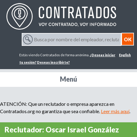
Jump to navigation
B
u
F
s
Estás viendo Contratados de forma anónima.
¿Deseas iniciar
English
c
o
a
tu sesión?
Deseas inscribirte?
p
r
o
Menú
r
m
n
o
m
ATENCIÓN: Que un reclutador o empresa aparezca en
u
b
Contratados.org no garantiza que sea confiable.
Leer más aquí
.
r
l
e
Reclutador: Oscar Israel González
d
a
e