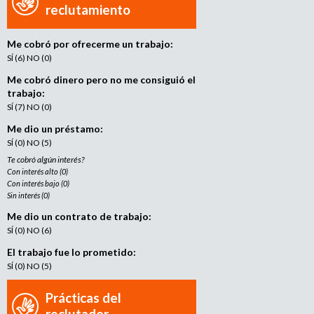
e
reclutamiento
n
t
Me cobró por ofrecerme un trabajo:
o
SÍ (6) NO (0)
Me cobró dinero pero no me consiguió el
trabajo:
SÍ (7) NO (0)
Me dio un préstamo:
SÍ (0) NO (5)
Te cobró algún interés?
Con interés alto (0)
Con interés bajo (0)
Sin interés (0)
Me dio un contrato de trabajo:
SÍ (0) NO (6)
El trabajo fue lo prometido:
SÍ (0) NO (5)
Prácticas del
reclutador