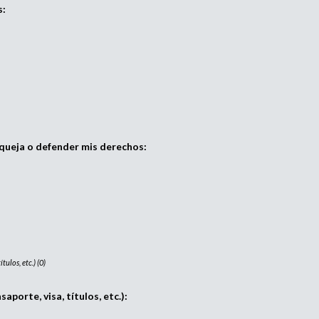
s:
queja o defender mis derechos:
ulos, etc.) (0)
porte, visa, títulos, etc.):