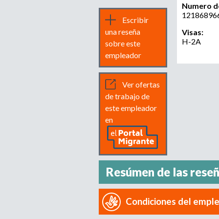
Numero de
12186896
Escribir
una reseña
Visas:
H-2A
sobre este
empleador
Ver ofertas
de trabajo de
este empleador
en
Resúmen de las rese
Condiciones del empl