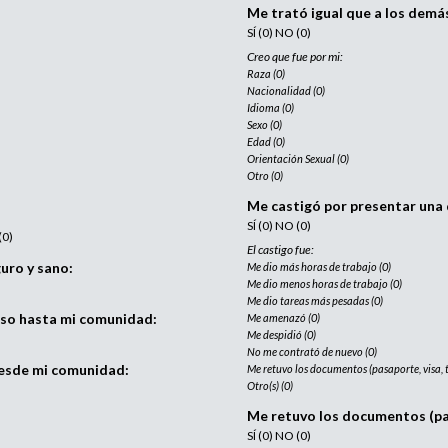
Me trató igual que a los demá
e
d
SÍ (0) NO (0)
n
c
Creo que fue por mi:
Raza (0)
a
i
Nacionalidad (0)
a
Idioma (0)
:
d
Sexo (0)
Edad (0)
e
Orientación Sexual (0)
r
Otro (0)
e
Me castigó por presentar una 
c
SÍ (0) NO (0)
l
(0)
El castigo fue:
u
uro y sano:
Me dio más horas de trabajo (0)
t
Me dio menos horas de trabajo (0)
a
Me dio tareas más pesadas (0)
eso hasta mi comunidad:
Me amenazó (0)
m
Me despidió (0)
i
No me contrató de nuevo (0)
e
desde mi comunidad:
Me retuvo los documentos (pasaporte, visa, tít
n
Otro(s) (0)
t
Me retuvo los documentos (pasa
o
SÍ (0) NO (0)