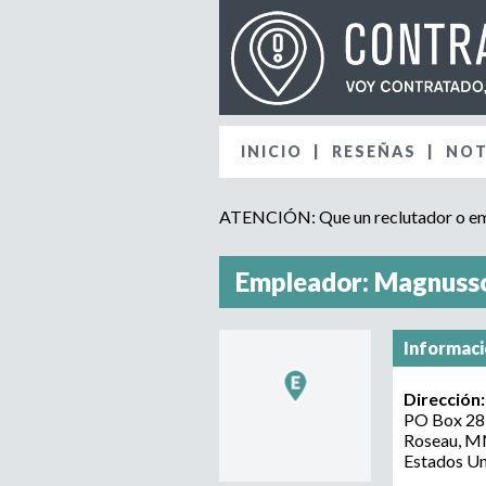
INICIO
RESEÑAS
NOT
ATENCIÓN: Que un reclutador o emp
Empleador: Magnuss
Informaci
Dirección
PO Box 28
Roseau
,
M
Estados U