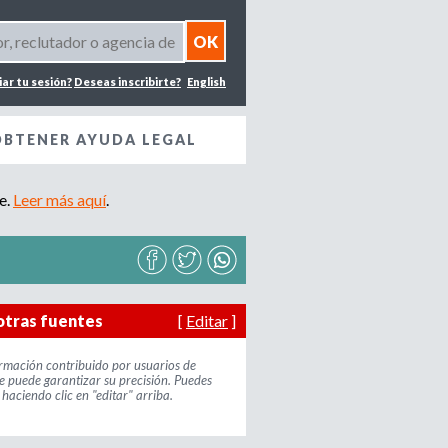
iar tu sesión?
Deseas inscribirte?
English
OBTENER AYUDA LEGAL
e.
Leer más aquí
.
otras fuentes
[
Editar
]
ormación contribuido por usuarios de
e puede garantizar su precisión. Puedes
haciendo clic en "editar" arriba.