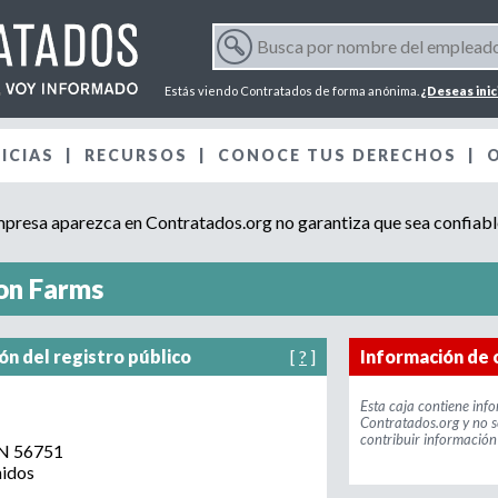
Jump to navigation
B
u
F
s
Estás viendo Contratados de forma anónima.
¿Deseas inic
c
o
a
ICIAS
RECURSOS
p
CONOCE TUS DERECHOS
r
o
r
resa aparezca en Contratados.org no garantiza que sea confiabl
m
n
o
m
on Farms
u
b
r
l
e
ón del registro público
[
?
]
Información de 
d
a
e
Esta caja contiene inf
:
Contratados.org y no s
l
contribuir información 
r
e
N
56751
nidos
m