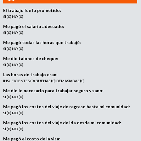
e
n
El trabajo fue lo prometido:
t
SÍ (0) NO (0)
o
Me pagó el salario adecuado:
SÍ (0) NO (0)
Me pagó todas las horas que trabajé:
SÍ (0) NO (0)
Me dio talones de cheque:
SÍ (0) NO (0)
Las horas de trabajo eran:
INSUFICIENTES (0) BUENAS (0) DEMASIADAS (0)
Me dio lo necesario para trabajar seguro y sano:
SÍ (0) NO (0)
Me pagó los costos del viaje de regreso hasta mi comunidad:
SÍ (0) NO (0)
Me pagó los costos del viaje de ida desde mi comunidad:
SÍ (0) NO (0)
Me pagó el costo de la visa: