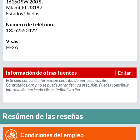
16350 SW 200 St
r
u
Miami
,
FL
33187
o
Estados Unidos
a
e
Numero de teléfono:
g
13052550422
e
d
n
Visas:
c
H-2A
a
i
a
d
Información de otras fuentes
[
Editar
]
e
r
Esta caja contiene información contribuido por usuarios de
Contratados.org y no se puede garantizar su precisión. Puedes contribuir
e
información haciendo clic en "editar" arriba.
c
l
u
t
Resúmen de las reseñas
a
m
Condiciones del empleo
i