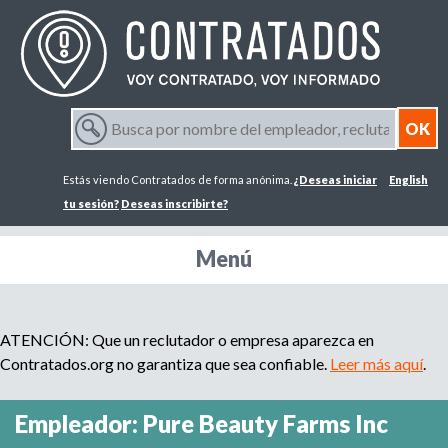
Jump to navigation
B
u
F
s
Estás viendo Contratados de forma anónima.
¿Deseas iniciar
English
c
o
a
tu sesión?
Deseas inscribirte?
p
r
o
Menú
r
m
n
o
m
ATENCIÓN: Que un reclutador o empresa aparezca en
u
b
Contratados.org no garantiza que sea confiable.
Leer más aquí
.
r
l
e
Empleador: Pure Beauty Farms Inc
d
a
e