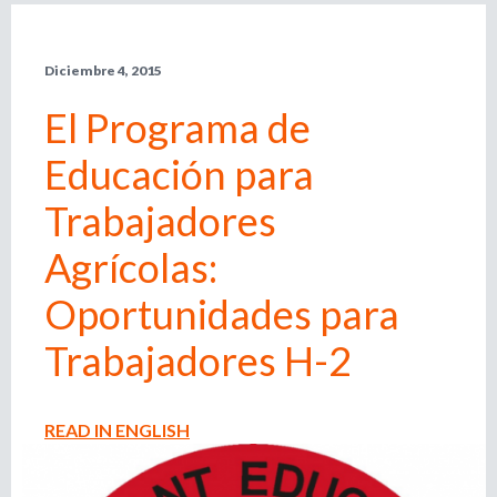
l
r
e
Diciembre 4, 2015
m
i
p
El Programa de
l
e
o
Educación para
a
d
d
Trabajadores
o
r
Agrícolas:
e
,
r
Oportunidades para
b
e
c
Trabajadores H-2
u
l
u
s
t
READ IN ENGLISH
a
d
q
o