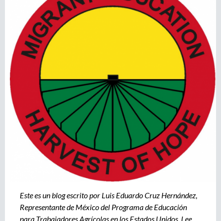
r
u
o
a
e
g
e
d
n
c
a
i
a
d
e
r
e
c
l
u
t
a
Este es un blog escrito por Luis Eduardo Cruz Hernández,
m
Representante de México del Programa de Educación
i
para Trabajadores Agrícolas en los Estados Unidos. Lee