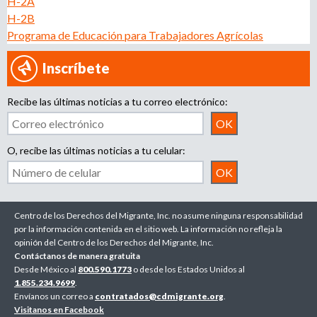
H-2A
H-2B
Programa de Educación para Trabajadores Agrícolas
Inscríbete
Recibe las últimas noticias a tu correo electrónico:
O, recibe las últimas noticias a tu celular:
Centro de los Derechos del Migrante, Inc. no asume ninguna responsabilidad
por la información contenida en el sitio web. La información no refleja la
opinión del Centro de los Derechos del Migrante, Inc.
Contáctanos de manera gratuita
Desde México al
800.590.1773
o desde los Estados Unidos al
1.855.234.9699
.
Envíanos un correo a
contratados@cdmigrante.org
.
Visitanos en Facebook