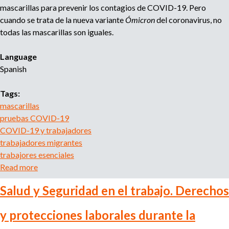
b
t
mascarillas para prevenir los contagios de COVID-19. Pero
a
e
cuando se trata de la nueva variante
Ómicron
del coronavirus, no
j
p
todas las mascarillas son iguales.
a
r
d
o
Language
o
f
Spanish
r
e
m
s
Tags:
i
i
mascarillas
g
o
pruebas COVID-19
r
n
COVID-19 y trabajadores
a
a
trabajadores migrantes
n
l
trabajores esenciales
t
e
Read more
a
e
n
b
q
t
Salud y Seguridad en el trabajo. Derechos
o
u
u
u
e
p
y protecciones laborales durante la
t
l
r
M