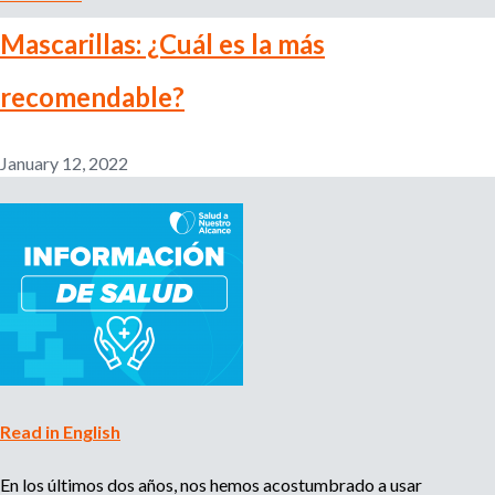
b
u
Mascarillas: ¿Cuál es la más
o
n
u
a
recomendable?
t
p
J
e
o
r
January 12, 2022
s
s
é
o
M
n
a
a
r
i
t
n
í
t
n
é
,
r
t
p
Read in English
r
r
a
e
En los últimos dos años, nos hemos acostumbrado a usar