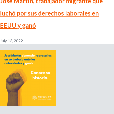
José Martín, trabajador migrante que
o
u
luchó por sus derechos laborales en
t
G
EEUU y ganó
u
í
a
July 13, 2022
r
á
p
i
d
a
:
P
r
e
p
á