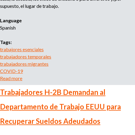
l
a
supuesto, el lugar de trabajo.
a
b
m
o
Language
á
r
Spanish
s
a
r
l
Tags:
e
e
trabajores esenciales
c
s
trabajadores temporales
o
e
trabajadores migrantes
m
n
COVID-19
e
E
Read more
a
n
E
b
d
Trabajadores H-2B Demandan al
U
o
a
U
u
b
Departamento de Trabajo EEUU para
y
t
l
g
S
e
Recuperar Sueldos Adeudados
a
a
?
n
l