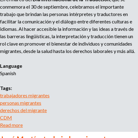
o
conmemora el 30 de septiembre, celebramos el importante
r
trabajo que brindan las personas intérpretes y traductores en
r
facilitar la comunicación y el diálogo entre diferentes culturas e
e
idiomas. Al hacer accesible la información y las ideas a través de
c
las barreras lingüísticas, la interpretación y traducción tienen un
r
rol clave en promover el bienestar de individuos y comunidades
u
migrantes, desde la salud hasta los derechos laborales y más allá.
i
t
m
Language
e
Spanish
n
t
Tags:
a
trabajadores migrantes
g
personas migrantes
e
derechos del migrante
n
CDM
c
Read more
a
y
b