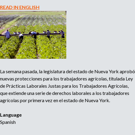
j
c
READ IN ENGLISH
a
c
d
i
o
o
r
n
e
e
s
s
H
l
-
a
2
b
La semana pasada, la legislatura del estado de Nueva York aprobó
B
o
nuevas protecciones para los trabajadores agrícolas, titulada Ley
D
r
de Prácticas Laborales Justas para los Trabajadores Agrícolas,
e
a
que extiende una serie de derechos laborales a los trabajadores
m
l
agrícolas por primera vez en el estado de Nueva York.
a
e
n
s
Language
d
d
Spanish
a
u
n