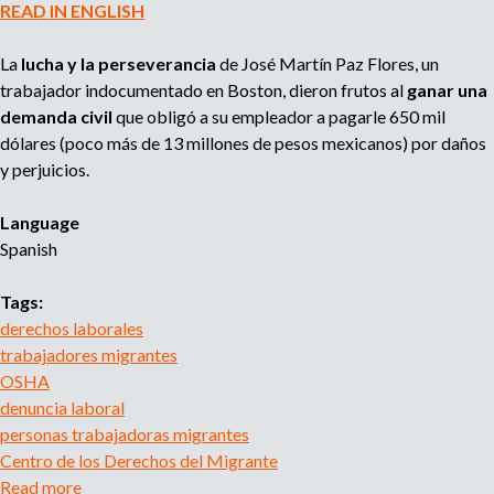
READ IN ENGLISH
r
a
La
lucha y la perseverancia
de José Martín Paz Flores, un
t
trabajador indocumentado en Boston, dieron frutos al
ganar una
e
demanda civil
que obligó a su empleador a pagarle 650 mil
p
dólares (poco más de 13 millones de pesos mexicanos) por daños
a
y perjuicios.
r
a
Language
t
Spanish
r
a
Tags:
b
derechos laborales
a
trabajadores migrantes
j
OSHA
a
denuncia laboral
r
personas trabajadoras migrantes
c
Centro de los Derechos del Migrante
o
Read more
a
n