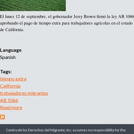
a
O
r
b
V
e
a
El lunes 12 de septiembre, el gobernador Jerry Brown firmó la ley AB 1066 
I
s
aprobando el pago de tiempo extra para trabajadores agrícolas en el estado 
j
D
A
de California.
o
1
g
E
9
r
E
í
Language
U
c
Spanish
U
o
p
l
Tags:
a
a
tiempo extra
r
s
California
a
d
trabajadores migrantes
R
e
AB 1066
e
l
Read more
a
c
E
b
u
s
o
p
t
u
Centro de los Derechos del Migrante, Inc. assumes no responsibility for the
e
a