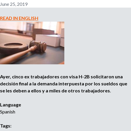
ó
u
June 25, 2019
d
y
READ IN ENGLISH
S
e
g
u
r
i
d
a
Ayer, cinco ex trabajadores con visa H-2B solicitaron una
d
decisión final a la demanda interpuesta por los sueldos que
e
se les deben a ellos y a miles de otros trabajadores
.
n
e
Language
l
Spanish
t
r
Tags:
a