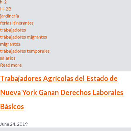
h-2
b
H-2B
a
jardinería
j
ferias itinerantes
o
trabajadores
.
trabajadores migrantes
D
migrantes
e
trabajadores temporales
r
salarios
e
Read more
a
c
b
h
Trabajadores Agrícolas del Estado de
o
o
u
s
Nueva York Ganan Derechos Laborales
t
y
T
p
Básicos
r
r
a
o
b
t
June 24, 2019
a
e