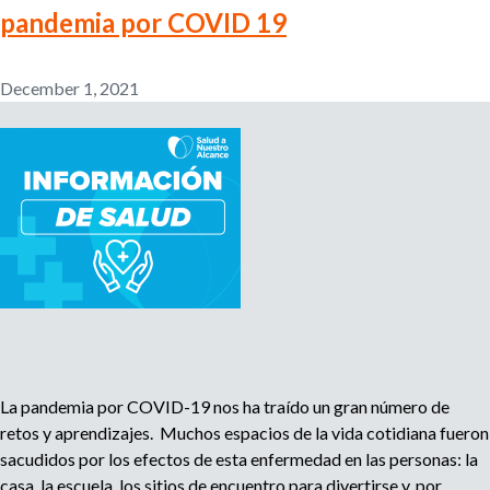
u
ó
pandemia por COVID 19
a
c
x
s
h
i
c
December 1, 2021
ó
m
a
p
a
r
o
c
i
r
i
l
s
t
l
u
a
a
s
s
d
:
e
¿
r
C
e
u
c
á
h
La pandemia por COVID-19 nos ha traído un gran número de
l
o
retos y aprendizajes. Muchos espacios de la vida cotidiana fueron
e
s
sacudidos por los efectos de esta enfermedad en las personas: la
s
l
casa, la escuela, los sitios de encuentro para divertirse y, por