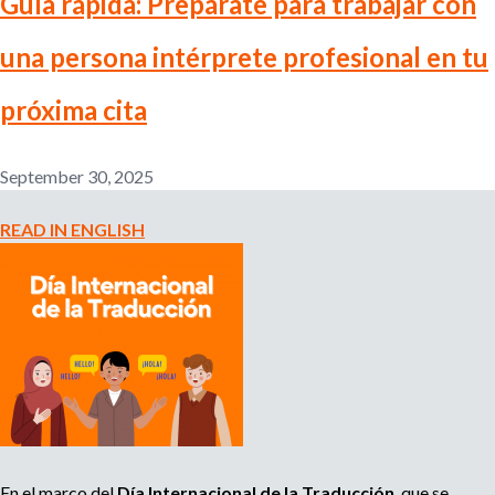
Guía rápida: Prepárate para trabajar con
n
o
e
una persona intérprete profesional en tu
m
r
p
próxima cita
l
o
m
y
September 30, 2025
e
r
READ IN ENGLISH
,
r
e
c
r
u
i
t
e
r
,
En el marco del
Día Internacional de la Traducción
, que se