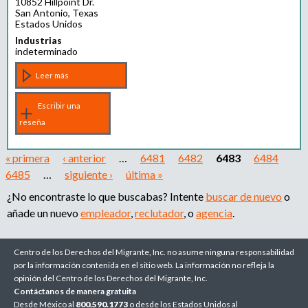
10852 Hillpoint Dr.
San Antonio, Texas
Estados Unidos
Industrias
indeterminado
Leer más
Escribir una
reseña
« primera
‹ anterior
…
6481
6482
6483
6484
6485
…
siguiente ›
última »
¿No encontraste lo que buscabas? Intente
buscar de nuevo
o
añade un nuevo
empleador
,
reclutador
, o
agencia
.
Centro de los Derechos del Migrante, Inc. no asume ninguna responsabilidad
por la información contenida en el sitio web. La información no refleja la
opinión del Centro de los Derechos del Migrante, Inc.
Contáctanos de manera gratuita
Desde México al
800.590.1773
o desde los Estados Unidos al