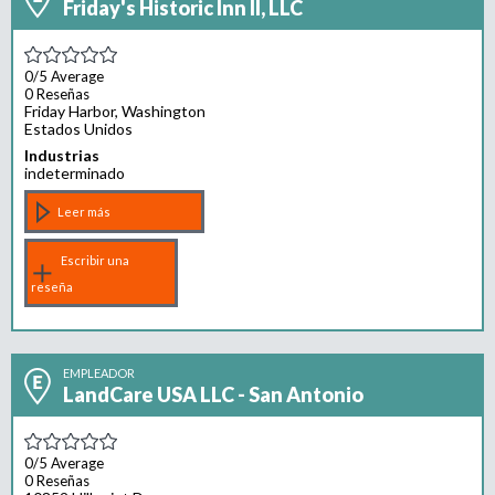
Friday's Historic Inn II, LLC
0/5
Average
0 Reseñas
Friday Harbor, Washington
Estados Unidos
Industrias
indeterminado
Leer más
Escribir una
reseña
EMPLEADOR
LandCare USA LLC - San Antonio
0/5
Average
0 Reseñas