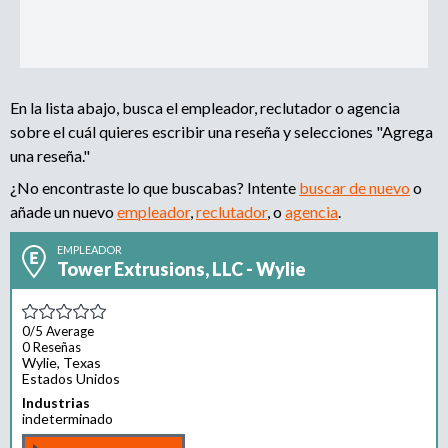
n
r
u
o
a
a
e
g
s
e
En la lista abajo, busca el empleador, reclutador o agencia
d
n
sobre el cuál quieres escribir una reseña y selecciones "Agrega
c
una reseña."
a
i
¿No encontraste lo que buscabas? Intente
buscar de nuevo
o
a
añade un nuevo
d
empleador
,
reclutador
, o
agencia
.
e
EMPLEADOR
r
Tower Extrusions, LLC - Wylie
e
c
l
0/5
Average
u
0 Reseñas
Wylie, Texas
t
Estados Unidos
a
Industrias
m
indeterminado
i