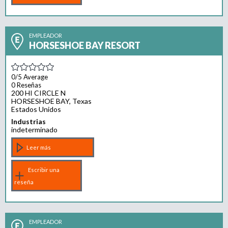
EMPLEADOR
HORSESHOE BAY RESORT
0/5
Average
0 Reseñas
200 HI CIRCLE N
HORSESHOE BAY, Texas
Estados Unidos
Industrias
indeterminado
Leer más
Escribir una
reseña
EMPLEADOR