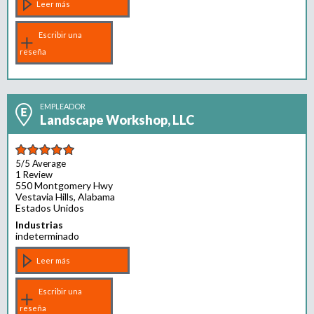
e
Leer más
n
t
Escribir una
o
reseña
EMPLEADOR
Landscape Workshop, LLC
5/5
Average
1 Review
550 Montgomery Hwy
Vestavia Hills, Alabama
Estados Unidos
Industrias
indeterminado
Leer más
Escribir una
reseña