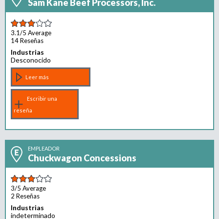
Sam Kane Beef Processors, Inc.
r
u
o
a
3.1/5
Average
e
g
14 Reseñas
e
Industrias
d
Desconocido
n
c
Leer más
a
i
a
Escribir una
d
reseña
e
r
e
c
EMPLEADOR
Chuckwagon Concessions
l
u
t
3/5
Average
a
2 Reseñas
m
Industrias
i
indeterminado