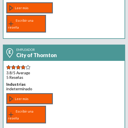
e
n
Leer más
t
o
Escribir una
reseña
EMPLEADOR
City of Thornton
3.8/5
Average
5 Reseñas
Industrias
indeterminado
Leer más
Escribir una
reseña