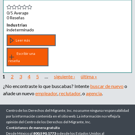
0/5
Average
0 Reseñas
Industrias
indeterminado
Leer más
Escribir una
reseña
1
2
3
4
5
…
siguiente ›
última »
¿No encontraste lo que buscabas? Intente
buscar de nuevo
o
añade un nuevo
empleador
,
reclutador
, o
agencia
.
Centro de los Derechos del Migrante, Inc. no asume ninguna responsabilidad
por la información contenida en el sitio web. La información no refleja la
opinión del Centro de los Derechos del Migrante, Inc.
Contáctanos de manera gratuita
Desde México al
800.590.1773
o desde los Estados Unidos al