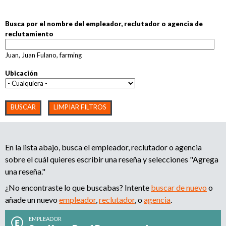
l
ATENCIÓN: Que un reclutador o empresa aparezca en
r
e
Busca por el nombre del empleador, reclutador o agencia de
Contratados.org no garantiza que sea confiable.
Leer más aquí
.
m
reclutamiento
i
p
l
Juan, Juan Fulano, farming
P
e
o
Ubicación
a
á
d
d
o
g
r
e
,
i
r
b
e
En la lista abajo, busca el empleador, reclutador o agencia
c
n
sobre el cuál quieres escribir una reseña y selecciones "Agrega
u
l
una reseña."
u
a
¿No encontraste lo que buscabas? Intente
buscar de nuevo
o
s
t
añade un nuevo
a
empleador
,
reclutador
, o
agencia
.
s
d
q
EMPLEADOR
o