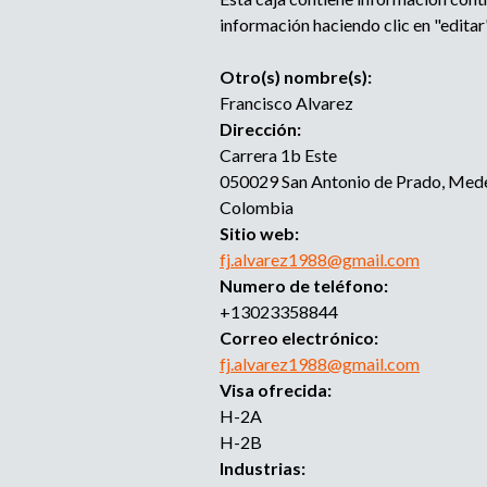
información haciendo clic en "editar"
Otro(s) nombre(s):
Francisco Alvarez
Dirección:
Carrera 1b Este
050029
San Antonio de Prado, Mede
Colombia
Sitio web:
fj.alvarez1988@gmail.com
Numero de teléfono:
+13023358844
Correo electrónico:
fj.alvarez1988@gmail.com
Visa ofrecida:
H-2A
H-2B
Industrias: