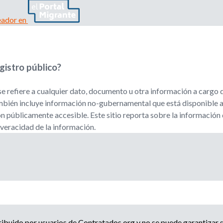
i
p
l
eador en
e
o
a
d
d
o
r
gistro público?
e
,
r
se refiere a cualquier dato, documento u otra información a cargo 
b
e
también incluye información no-gubernamental que está disponible a
c
ón públicamente accesible. Este sitio reporta sobre la información 
u
l
 veracidad de la información.
u
s
t
a
d
q
o
r
u
o
a
e
g
ribuido por usuarios de Contratados.org y no se puede garantizar s