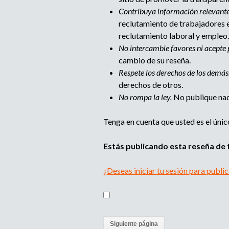
i
Contribuya información relevante
reclutamiento de trabajadores e
p
reclutamiento laboral y empleo.
No intercambie favores ni acepte 
a
cambio de su reseña.
Respete los derechos de los demás
g
derechos de otros.
No rompa la ley.
No publique nada
e
Tenga en cuenta que usted es el únic
Estás publicando esta reseña de 
¿Deseas iniciar tu sesión para publi
(