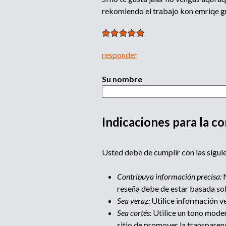
rekomiendo el trabajo kon emriqe 
responder
Su nombre
Indicaciones para la co
M
Usted debe de cumplir con las siguie
u
Contribuya información precisa:
N
l
reseña debe de estar basada so
Sea veraz:
Utilice información ve
t
Sea cortés:
Utilice un tono moder
sitio de promover la transparen