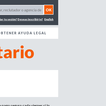
iar tu sesión?
Deseas inscribirte?
English
OBTENER AYUDA LEGAL
ario
 pago seguro cada viernes si lo