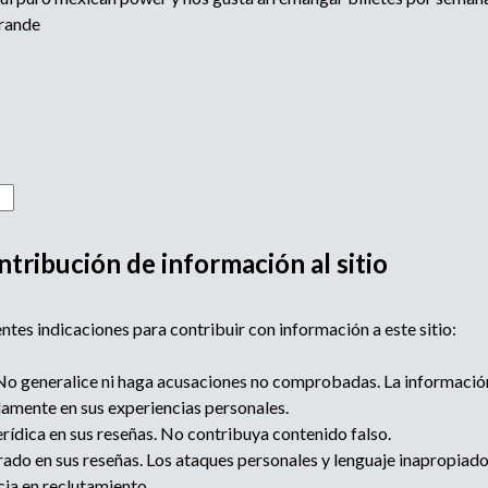
i
p
grande
l
e
o
a
d
d
o
r
e
,
r
b
e
c
ntribución de información al sitio
u
l
u
s
t
ntes indicaciones para contribuir con información a este sitio:
a
d
q
o generalice ni haga acusaciones no comprobadas. La informació
o
lamente en sus experiencias personales.
r
u
o
rídica en sus reseñas. No contribuya contenido falso.
a
ado en sus reseñas. Los ataques personales y lenguaje inapropiado n
e
g
cia en reclutamiento.