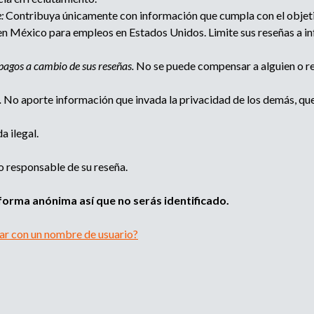
e
:
Contribuya únicamente con información que cumpla con el objetiv
d
n
n México para empleos en Estados Unidos. Limite sus reseñas a in
c
a
i
pagos a cambio de sus reseñas.
No se puede compensar a alguien o re
a
d
.
No aporte información que invada la privacidad de los demás, que 
e
r
 ilegal.
e
c
l
o responsable de su reseña.
u
t
forma anónima así que no serás identificado.
a
m
car con un nombre de usuario?
i
e
n
t
o