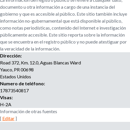
r
u
documento u otra información a cargo de una instancia del
o
gobierno y que es accesible al público. Este sitio también incluye
a
e
información no-gubernamental que está disponible al público,
g
como notas periodísticas, contenido del Internet e investigación
e
d
públicamente accesible. Este sitio reporta sobre la información
n
que se encuentra en el registro público y no puede atestiguar por
c
a
i
la veracidad de la información.
a
Dirección:
d
Road 372, Km. 12.0, Aguas Blancas Ward
e
Yauco
,
PR
00698
r
Estados Unidos
e
Numero de teléfono:
c
17873540817
l
Visas:
u
H-2A
t
Información de otras fuentes
a
[
Editar
]
m
i