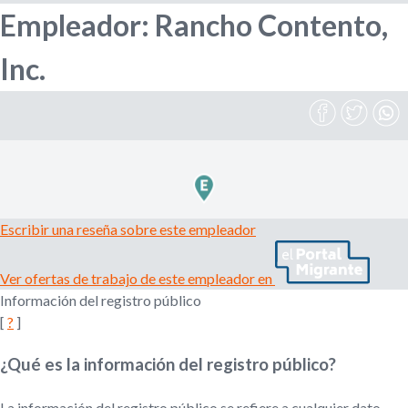
Empleador: Rancho Contento,
l
r
e
Inc.
m
i
p
l
e
o
a
d
d
o
r
e
,
Escribir una reseña sobre este empleador
r
b
e
Ver ofertas de trabajo de este empleador en
c
u
Información del registro público
l
u
[
?
]
s
t
a
¿Qué es la información del registro público?
d
q
o
La información del registro público se refiere a cualquier dato,