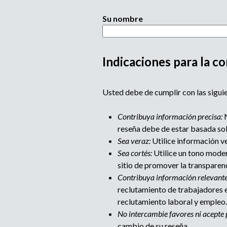
Su nombre
Indicaciones para la co
M
Usted debe de cumplir con las siguie
u
Contribuya información precisa:
N
l
reseña debe de estar basada so
Sea veraz:
Utilice información ve
t
Sea cortés:
Utilice un tono moder
sitio de promover la transparen
i
Contribuya información relevante
reclutamiento de trabajadores e
p
reclutamiento laboral y empleo.
No intercambie favores ni acepte 
a
cambio de su reseña.