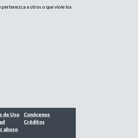
pertenezca a otros o que viole los
s de Uso
Conócenos
dad
Créditos
r abuso