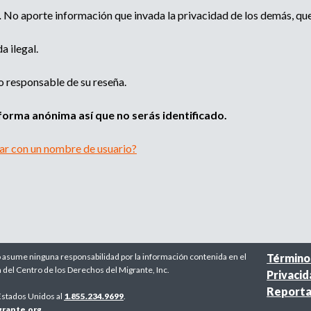
.
No aporte información que invada la privacidad de los demás, que 
 ilegal.
o responsable de su reseña.
forma anónima así que no serás identificado.
car con un nombre de usuario?
o asume ninguna responsabilidad por la información contenida en el
Término
ón del Centro de los Derechos del Migrante, Inc.
Privaci
Reporta
Estados Unidos al
1.855.234.9699
.
rante.org
.