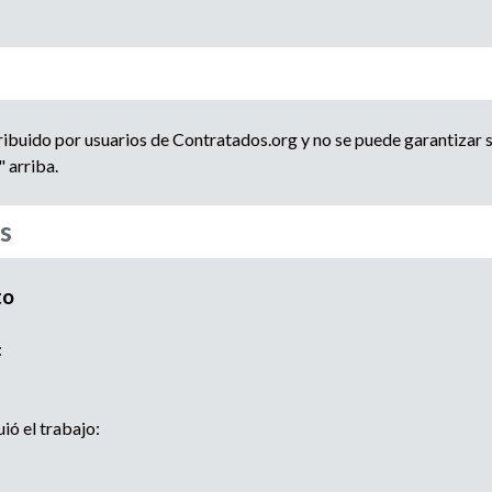
e
d
n
c
a
i
a
d
ribuido por usuarios de Contratados.org y no se puede garantizar s
e
 arriba.
r
e
s
c
l
u
to
t
a
:
m
i
e
n
ó el trabajo:
t
o