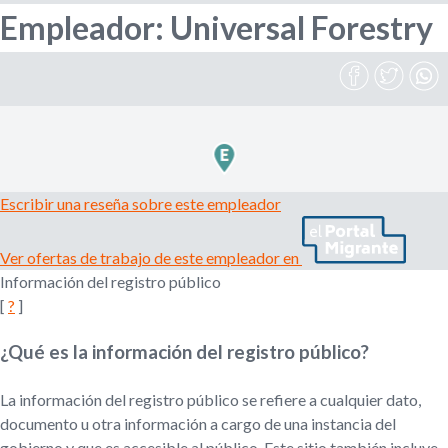
Empleador: Universal Forestry
l
r
e
m
i
p
l
e
o
a
d
d
o
Escribir una reseña sobre este empleador
r
e
,
Ver ofertas de trabajo de este empleador en
r
b
Información del registro público
e
[
?
]
c
u
l
¿Qué es la información del registro público?
u
s
t
a
La información del registro público se refiere a cualquier dato,
d
q
documento u otra información a cargo de una instancia del
o
gobierno y que es accesible al público. Este sitio también incluye