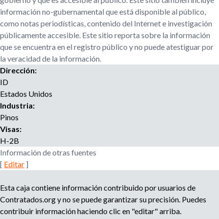
r
u
información no-gubernamental que está disponible al público,
o
como notas periodísticas, contenido del Internet e investigación
a
e
públicamente accesible. Este sitio reporta sobre la información
g
que se encuentra en el registro público y no puede atestiguar por
e
d
la veracidad de la información.
n
Dirección:
c
a
i
ID
a
Estados Unidos
d
Industria:
e
Pinos
r
Visas:
e
H-2B
c
Información de otras fuentes
l
[
Editar
]
u
t
Esta caja contiene información contribuido por usuarios de
a
Contratados.org y no se puede garantizar su precisión. Puedes
m
i
contribuir información haciendo clic en "editar" arriba.