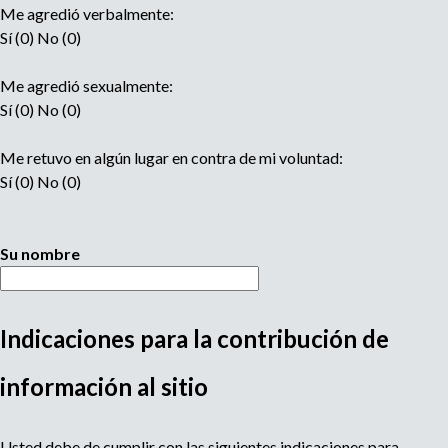
Me agredió verbalmente:
Sí (0) No (0)
Me agredió sexualmente:
Sí (0) No (0)
Me retuvo en algún lugar en contra de mi voluntad:
Sí (0) No (0)
Su nombre
Indicaciones para la contribución de
M
información al sitio
u
Usted debe de cumplir con las siguientes indicaciones para