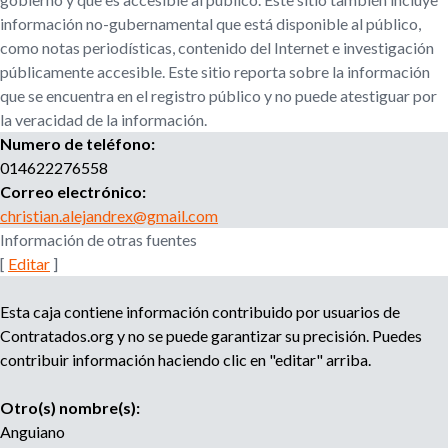
r
u
información no-gubernamental que está disponible al público,
o
como notas periodísticas, contenido del Internet e investigación
a
e
públicamente accesible. Este sitio reporta sobre la información
g
que se encuentra en el registro público y no puede atestiguar por
e
d
la veracidad de la información.
n
Numero de teléfono:
c
a
i
014622276558
a
Correo electrónico:
d
christian.alejandrex@gmail.com
e
Información de otras fuentes
r
[
Editar
]
e
c
Esta caja contiene información contribuido por usuarios de
l
Contratados.org y no se puede garantizar su precisión. Puedes
u
contribuir información haciendo clic en "editar" arriba.
t
a
Otro(s) nombre(s):
m
i
Anguiano