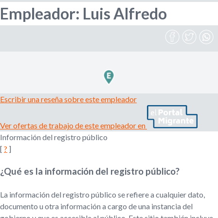
Empleador: Luis Alfredo
l
r
e
m
i
p
l
e
o
a
d
d
o
Escribir una reseña sobre este empleador
r
e
,
Ver ofertas de trabajo de este empleador en
r
b
Información del registro público
e
[
?
]
c
u
l
¿Qué es la información del registro público?
u
s
t
a
La información del registro público se refiere a cualquier dato,
d
q
documento u otra información a cargo de una instancia del
o
gobierno y que es accesible al público. Este sitio también incluye