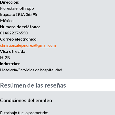
e
Dirección:
n
Floresta eliothropo
t
Irapuato
GUA
36595
o
México
Numero de teléfono:
014622276558
Correo electrónico:
christian.alejandrex@gmail.com
Visa ofrecida:
H-2B
Industrias:
Hotelería/Servicios de hospitalidad
Resúmen de las reseñas
Condiciones del empleo
El trabajo fue lo prometido: