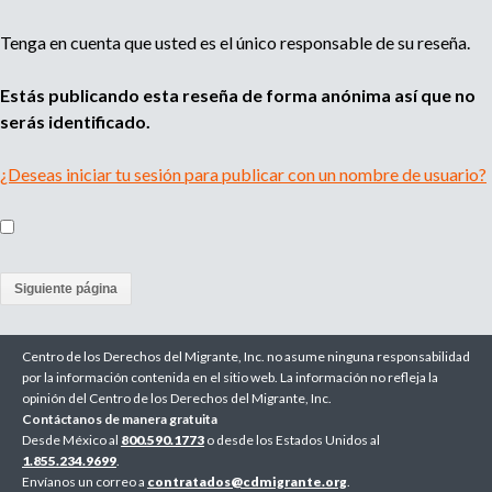
Tenga en cuenta que usted es el único responsable de su reseña.
Estás publicando esta reseña de forma anónima así que no
serás identificado.
¿Deseas iniciar tu sesión para publicar con un nombre de usuario?
(
a
Centro de los Derechos del Migrante, Inc. no asume ninguna responsabilidad
c
por la información contenida en el sitio web. La información no refleja la
opinión del Centro de los Derechos del Migrante, Inc.
t
Contáctanos de manera gratuita
Desde México al
800.590.1773
o desde los Estados Unidos al
i
1.855.234.9699
.
Envíanos un correo a
v
contratados@cdmigrante.org
.