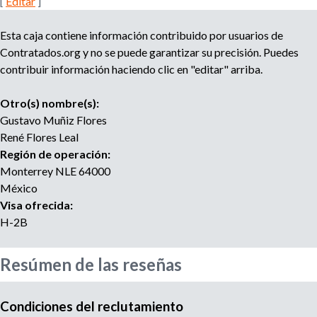
[
Editar
]
e
n
t
Esta caja contiene información contribuido por usuarios de
o
Contratados.org y no se puede garantizar su precisión. Puedes
contribuir información haciendo clic en "editar" arriba.
Otro(s) nombre(s):
Gustavo Muñiz Flores
René Flores Leal
Región de operación:
Monterrey
NLE
64000
México
Visa ofrecida:
H-2B
Resúmen de las reseñas
Condiciones del reclutamiento