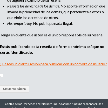
de alguien a cambio de su reseña.
Respete los derechos de los demás.
No aporte información que
invada la privacidad de los demás, que pertenezca a otros o
que viole los derechos de otros.
No rompa la ley.
No publique nada ilegal.
Tenga en cuenta que usted es el único responsable de su reseña.
Estás publicando esta reseña de forma anónima así que no
serás identificado.
¿Deseas iniciar tu sesión para publicar con un nombre de usuario?
(
a
Centro de los Derechos del Migrante, Inc. no asume ninguna responsabilidad
c