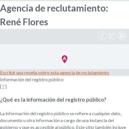
Agencia de reclutamiento:
l
r
e
René Flores
m
i
p
l
e
o
a
d
d
o
r
e
,
Escribir una reseña sobre esta agencia de reclutamiento
r
Información del registro público
b
e
[
?
]
c
u
l
¿Qué es la información del registro público?
u
s
t
La información del registro público se refiere a cualquier dato,
a
d
documento u otra información a cargo de una instancia del
q
o
gobierno y que es accesible al público. Este sitio también incluye