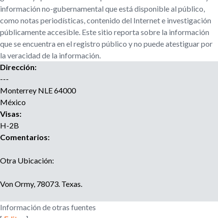
r
información no-gubernamental que está disponible al público,
u
o
como notas periodísticas, contenido del Internet e investigación
a
públicamente accesible. Este sitio reporta sobre la información
e
g
que se encuentra en el registro público y no puede atestiguar por
e
la veracidad de la información.
d
n
Dirección:
c
---
a
i
Monterrey
NLE
64000
a
México
d
e
Visas:
r
H-2B
e
Comentarios:
c
l
Otra Ubicación:
u
t
Von Ormy, 78073. Texas.
a
m
Información de otras fuentes
i