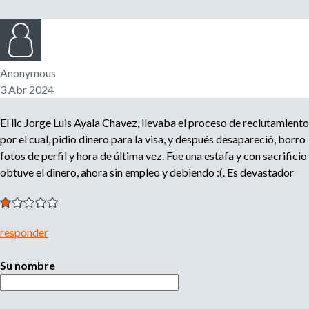
l
r
e
m
i
p
Anonymous
l
3 Abr 2024
e
o
a
d
El lic Jorge Luis Ayala Chavez, llevaba el proceso de reclutamiento
d
o
por el cual, pidio dinero para la visa, y después desapareció, borro
r
fotos de perfil y hora de última vez. Fue una estafa y con sacrificio
e
,
obtuve el dinero, ahora sin empleo y debiendo :(. Es devastador
r
b
e
c
u
l
responder
u
s
t
Su nombre
a
d
q
o