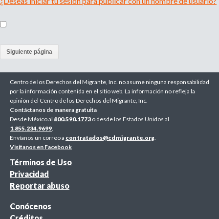
¿Deseas iniciar tu sesión para publicar con un nombre de usuario?
(
a
Centro de los Derechos del Migrante, Inc. no asume ninguna responsabilidad
c
por la información contenida en el sitio web. La información no refleja la
opinión del Centro de los Derechos del Migrante, Inc.
t
Contáctanos de manera gratuita
Desde México al
800.590.1773
o desde los Estados Unidos al
i
1.855.234.9699
.
Envíanos un correo a
v
contratados@cdmigrante.org
.
Visitanos en Facebook
e
Términos de Uso
Privacidad
p
Reportar abuso
a
Conócenos
g
Créditos