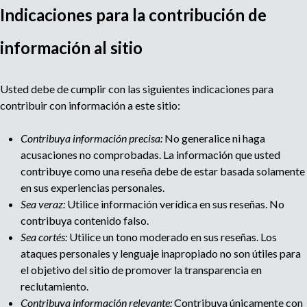
r
Indicaciones para la contribución de
u
o
M
a
información al sitio
e
g
u
e
d
n
Usted debe de cumplir con las siguientes indicaciones para
l
c
contribuir con información a este sitio:
a
i
t
a
Contribuya información precisa:
No generalice ni haga
d
acusaciones no comprobadas. La información que usted
i
e
contribuye como una reseña debe de estar basada solamente
r
en sus experiencias personales.
e
p
Sea veraz:
Utilice información verídica en sus reseñas. No
c
contribuya contenido falso.
l
a
u
Sea cortés:
Utilice un tono moderado en sus reseñas. Los
t
ataques personales y lenguaje inapropiado no son útiles para
g
a
el objetivo del sitio de promover la transparencia en
m
reclutamiento.
e
i
Contribuya información relevante:
Contribuya únicamente con