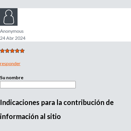
l
r
e
m
i
p
Anonymous
l
24 Abr 2024
e
o
a
d
d
o
responder
r
e
,
r
Su nombre
b
e
c
u
l
Indicaciones para la contribución de
u
M
s
t
información al sitio
a
u
d
q
o