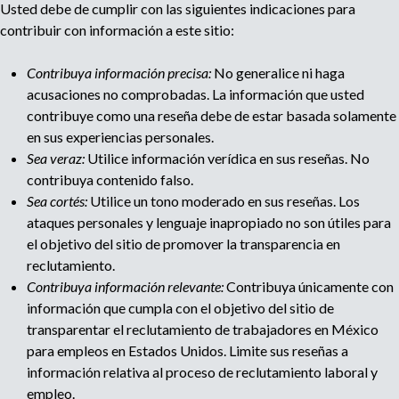
Usted debe de cumplir con las siguientes indicaciones para
r
l
u
contribuir con información a este sitio:
o
a
t
e
g
Contribuya información precisa:
No generalice ni haga
e
acusaciones no comprobadas. La información que usted
i
d
n
contribuye como una reseña debe de estar basada solamente
c
en sus experiencias personales.
p
a
i
Sea veraz:
Utilice información verídica en sus reseñas. No
a
contribuya contenido falso.
a
d
Sea cortés:
Utilice un tono moderado en sus reseñas. Los
e
ataques personales y lenguaje inapropiado no son útiles para
r
g
el objetivo del sitio de promover la transparencia en
e
reclutamiento.
c
e
Contribuya información relevante:
Contribuya únicamente con
l
u
información que cumpla con el objetivo del sitio de
t
transparentar el reclutamiento de trabajadores en México
a
para empleos en Estados Unidos. Limite sus reseñas a
m
información relativa al proceso de reclutamiento laboral y
i
empleo.