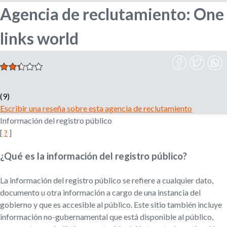
Agencia de reclutamiento: One
l
r
e
links world
m
i
p
l
e
o
a
d
d
(9)
o
Escribir una reseña sobre esta agencia de reclutamiento
r
e
Información del registro público
,
[
?
]
r
b
e
¿Qué es la información del registro público?
c
u
l
u
La información del registro público se refiere a cualquier dato,
s
t
documento u otra información a cargo de una instancia del
a
gobierno y que es accesible al público. Este sitio también incluye
d
q
información no-gubernamental que está disponible al público,
o