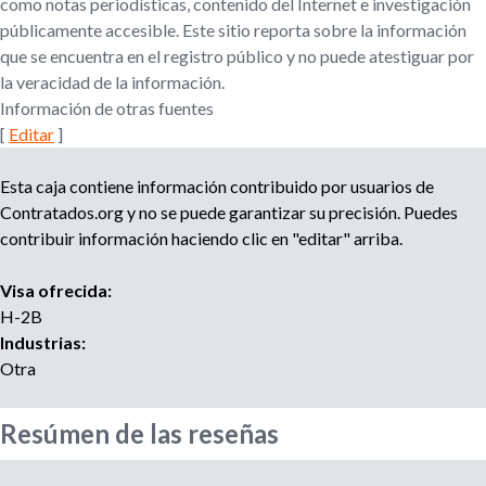
como notas periodísticas, contenido del Internet e investigación
r
u
públicamente accesible. Este sitio reporta sobre la información
o
que se encuentra en el registro público y no puede atestiguar por
a
e
la veracidad de la información.
g
Información de otras fuentes
e
d
n
[
Editar
]
c
a
i
Esta caja contiene información contribuido por usuarios de
a
Contratados.org y no se puede garantizar su precisión. Puedes
d
contribuir información haciendo clic en "editar" arriba.
e
r
Visa ofrecida:
e
H-2B
c
Industrias:
l
Otra
u
t
a
Resúmen de las reseñas
m
i