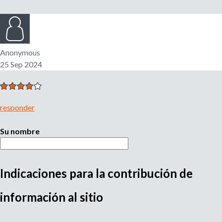
l
r
e
m
i
p
Anonymous
l
25 Sep 2024
e
o
a
d
d
o
responder
r
e
,
r
Su nombre
b
e
c
u
l
Indicaciones para la contribución de
u
M
s
t
información al sitio
a
u
d
q
o