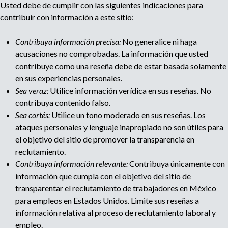
Usted debe de cumplir con las siguientes indicaciones para
r
l
u
contribuir con información a este sitio:
o
a
t
e
g
Contribuya información precisa:
No generalice ni haga
e
acusaciones no comprobadas. La información que usted
i
d
n
contribuye como una reseña debe de estar basada solamente
c
en sus experiencias personales.
p
a
i
Sea veraz:
Utilice información verídica en sus reseñas. No
a
contribuya contenido falso.
a
d
Sea cortés:
Utilice un tono moderado en sus reseñas. Los
e
ataques personales y lenguaje inapropiado no son útiles para
r
g
el objetivo del sitio de promover la transparencia en
e
reclutamiento.
c
e
Contribuya información relevante:
Contribuya únicamente con
l
u
información que cumpla con el objetivo del sitio de
t
transparentar el reclutamiento de trabajadores en México
a
para empleos en Estados Unidos. Limite sus reseñas a
m
información relativa al proceso de reclutamiento laboral y
i
empleo.