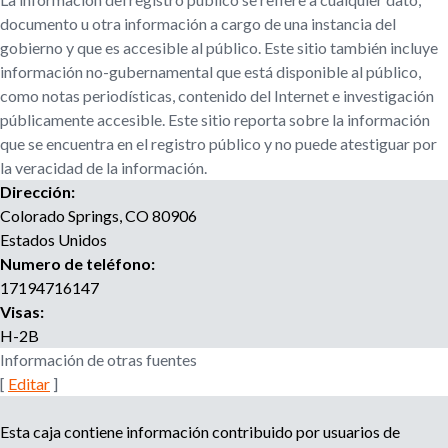
r
u
documento u otra información a cargo de una instancia del
o
gobierno y que es accesible al público. Este sitio también incluye
a
e
información no-gubernamental que está disponible al público,
g
como notas periodísticas, contenido del Internet e investigación
e
d
públicamente accesible. Este sitio reporta sobre la información
n
que se encuentra en el registro público y no puede atestiguar por
c
a
i
la veracidad de la información.
a
Dirección:
d
Colorado Springs
,
CO
80906
e
Estados Unidos
r
Numero de teléfono:
e
17194716147
c
Visas:
l
H-2B
u
Información de otras fuentes
t
[
Editar
]
a
m
i
Esta caja contiene información contribuido por usuarios de