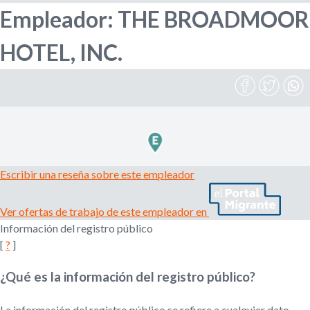
Empleador: THE BROADMOOR
l
r
e
HOTEL, INC.
m
i
p
l
e
o
a
d
d
o
r
e
,
Escribir una reseña sobre este empleador
r
b
e
Ver ofertas de trabajo de este empleador en
c
u
Información del registro público
l
u
[
?
]
s
t
a
¿Qué es la información del registro público?
d
q
o
La información del registro público se refiere a cualquier dato,