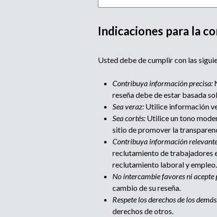
Indicaciones para la co
M
Usted debe de cumplir con las siguie
u
Contribuya información precisa:
N
l
reseña debe de estar basada so
Sea veraz:
Utilice información ve
t
Sea cortés:
Utilice un tono moder
sitio de promover la transparen
i
Contribuya información relevante
reclutamiento de trabajadores e
p
reclutamiento laboral y empleo.
No intercambie favores ni acepte 
a
cambio de su reseña.
Respete los derechos de los demás
g
derechos de otros.