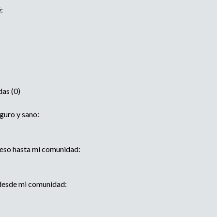
:
das (0)
guro y sano:
reso hasta mi comunidad:
 desde mi comunidad: