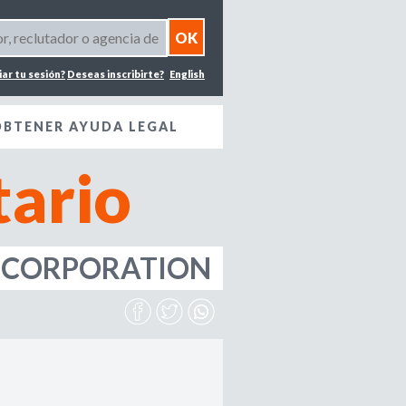
iar tu sesión?
Deseas inscribirte?
English
OBTENER AYUDA LEGAL
ario
Y CORPORATION