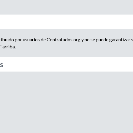
e
d
n
c
a
i
a
d
ribuido por usuarios de Contratados.org y no se puede garantizar s
e
 arriba.
r
e
s
c
l
u
t
a
m
i
e
n
t
o