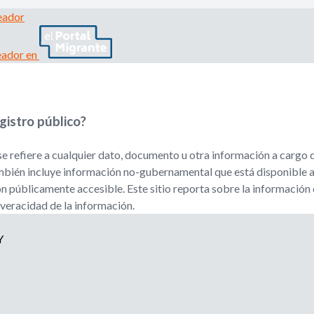
i
p
l
eador
e
o
a
eador en
d
d
o
r
e
,
gistro público?
r
b
e
se refiere a cualquier dato, documento u otra información a cargo 
c
u
l
también incluye información no-gubernamental que está disponible a
u
ón públicamente accesible. Este sitio reporta sobre la información 
s
t
 veracidad de la información.
a
d
q
Y
o
r
u
o
a
e
g