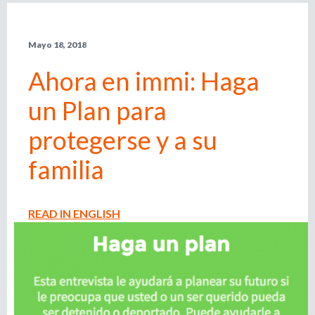
l
r
e
Mayo 18, 2018
m
i
p
Ahora en immi: Haga
l
e
o
un Plan para
a
d
d
protegerse y a su
o
r
familia
e
,
r
b
e
READ IN ENGLISH
c
u
l
u
s
t
a
d
q
o