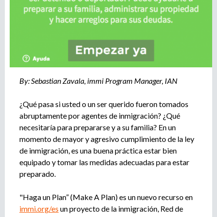
r
u
o
a
e
g
e
d
n
c
a
By: Sebastian Zavala, immi Program Manager, IAN
i
a
d
¿Qué pasa si usted o un ser querido fueron tomados
e
abruptamente por agentes de inmigración? ¿Qué
r
necesitaría para prepararse y a su familia? En un
e
momento de mayor y agresivo cumplimiento de la ley
c
de inmigración, es una buena práctica estar bien
l
equipado y tomar las medidas adecuadas para estar
u
preparado.
t
a
"Haga un Plan” (Make A Plan) es un nuevo recurso en
m
immi.org/es
un proyecto de la inmigración, Red de
i