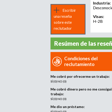
Industria:
Desconoci
Escribir
una reseña
Visas:
H-2B
sobre este
reclutador
Resúmen de las rese
Condiciones del
reclutamiento
Me cobró por ofrecerme un trabajo:
SÍ (0) NO (0)
Me cobró dinero pero no me consigui
trabajo:
SÍ (0) NO (0)
Me dio un préstamo:
SÍ (0) NO (0)