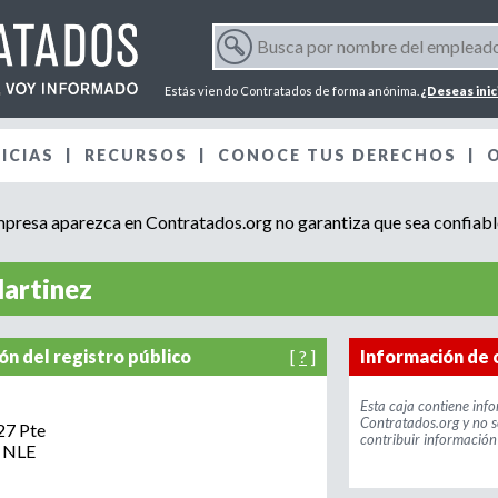
Jump to navigation
B
u
F
s
Estás viendo Contratados de forma anónima.
¿Deseas inic
c
o
a
ICIAS
RECURSOS
p
CONOCE TUS DERECHOS
r
o
r
resa aparezca en Contratados.org no garantiza que sea confiabl
m
n
o
m
Martinez
u
b
r
l
e
ón del registro público
[
?
]
Información de 
d
a
e
Esta caja contiene inf
:
Contratados.org y no s
l
7 Pte
contribuir información 
r
e
NLE
m