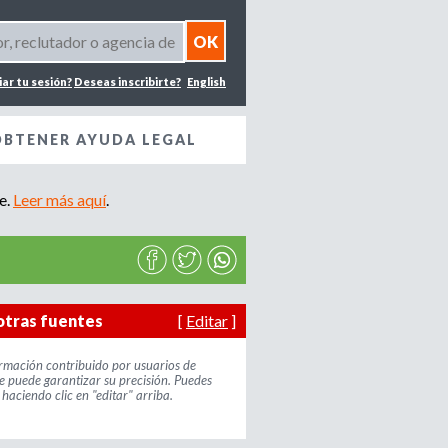
iar tu sesión?
Deseas inscribirte?
English
OBTENER AYUDA LEGAL
e.
Leer más aquí
.
otras fuentes
[
Editar
]
ormación contribuido por usuarios de
e puede garantizar su precisión. Puedes
haciendo clic en "editar" arriba.