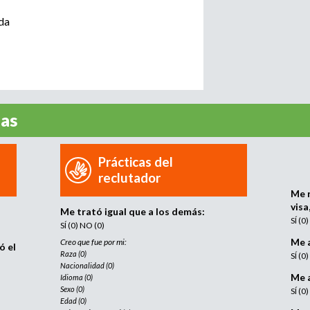
i
p
l
da
e
o
a
d
d
o
r
e
,
ñas
r
b
e
c
Prácticas del
u
l
reclutador
u
Me 
s
t
visa
Me trató igual que a los demás:
a
SÍ (0
SÍ (0) NO (0)
d
q
Me 
Creo que fue por mi:
o
ó el
Raza (0)
SÍ (0
r
u
Nacionalidad (0)
o
Me a
Idioma (0)
a
Sexo (0)
SÍ (0
e
Edad (0)
g