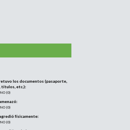
retuvo los documentos (pasaporte,
, títulos, etc.):
) NO (0)
amenazó:
) NO (0)
gredió físicamente:
) NO (0)