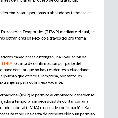
e
d
n
den contratar a personas trabajadoras temporales
c
a
i
a
 Extranjeros Temporales (TFWP) mediante el cual, se
d
ras extranjeras en México a través del programa
e
r
e
c
eadores canadienses obtengan una Evaluación de
l
l
(LMIA)
o carta de confirmación por parte del
u
e hace constar que no hay residentes o ciudadanos
t
l puesto que ofrece su empresa, por tanto, es
a
extranjeras para cubrir esa vacante.
m
i
ternacional (IMP) le permite al empleador canadiense
e
bajadora temporal sin necesidad de contar con una
n
rcado Laboral (LMIA) o carta de confirmación. Bajo
t
necesita tener una carta de presentación y un permiso
o