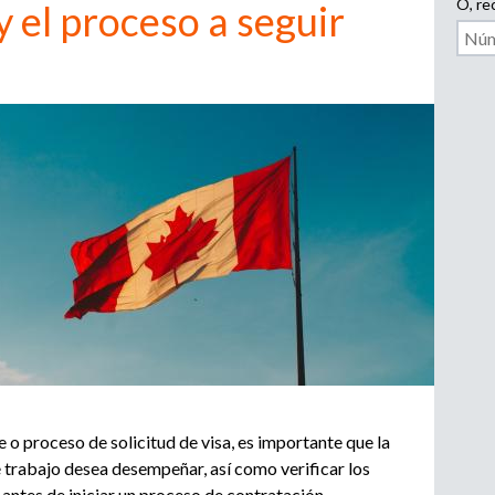
i
p
O, rec
y el proceso a seguir
l
e
o
a
d
d
o
r
e
,
r
b
e
c
u
l
u
s
t
a
d
q
o
r
u
o
e o proceso de solicitud de visa, es importante que la
a
 trabajo desea desempeñar, así como verificar los
e
g
 antes de iniciar un proceso de contratación.