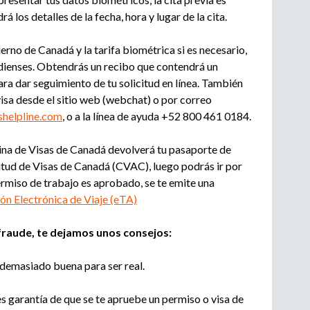
rá los detalles de la fecha, hora y lugar de la cita.
erno de Canadá y la tarifa biométrica si es necesario,
adienses. Obtendrás un recibo que contendrá un
ra dar seguimiento de tu solicitud en línea. También
visa desde el sitio web (webchat) o por correo
helpline.com
, o a la línea de ayuda +52 800 461 0184.
icina de Visas de Canadá devolverá tu pasaporte de
itud de Visas de Canadá (CVAC), luego podrás ir por
 permiso de trabajo es aprobado, se te emite una
ón Electrónica de Viaje (eTA)
fraude, te dejamos unos consejos:
a demasiado buena para ser real.
es garantía de que se te apruebe un permiso o visa de