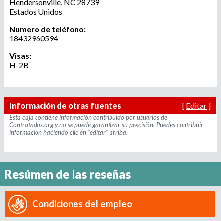
Hendersonville
,
NC
28739
r
u
Estados Unidos
o
a
Numero de teléfono:
e
18432960594
g
e
Visas:
d
n
H-2B
c
a
i
a
d
Información de otras fuentes
[
Editar
]
e
Esta caja contiene información contribuido por usuarios de
Contratados.org y no se puede garantizar su precisión. Puedes contribuir
r
información haciendo clic en "editar" arriba.
e
c
l
u
Resúmen de las reseñas
t
a
m
Condiciones del empleo
i