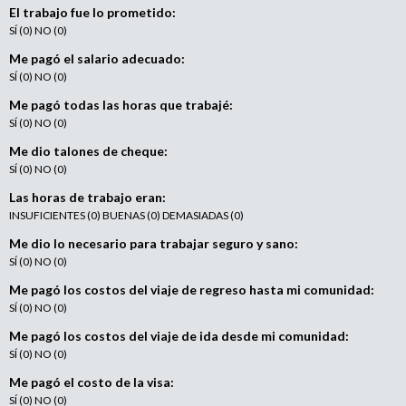
e
El trabajo fue lo prometido:
n
SÍ (0) NO (0)
t
Me pagó el salario adecuado:
o
SÍ (0) NO (0)
Me pagó todas las horas que trabajé:
SÍ (0) NO (0)
Me dio talones de cheque:
SÍ (0) NO (0)
Las horas de trabajo eran:
INSUFICIENTES (0) BUENAS (0) DEMASIADAS (0)
Me dio lo necesario para trabajar seguro y sano:
SÍ (0) NO (0)
Me pagó los costos del viaje de regreso hasta mi comunidad:
SÍ (0) NO (0)
Me pagó los costos del viaje de ida desde mi comunidad:
SÍ (0) NO (0)
Me pagó el costo de la visa:
SÍ (0) NO (0)