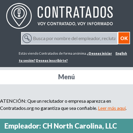
Jump to navigation
B
u
F
s
Estás viendo Contratados de forma anónima.
¿Deseas iniciar
English
c
o
a
tu sesión?
Deseas inscribirte?
p
r
o
Menú
r
m
n
o
m
ATENCIÓN: Que un reclutador o empresa aparezca en
u
b
Contratados.org no garantiza que sea confiable.
Leer más aquí
.
r
l
e
Empleador: CH North Carolina, LLC
d
a
e