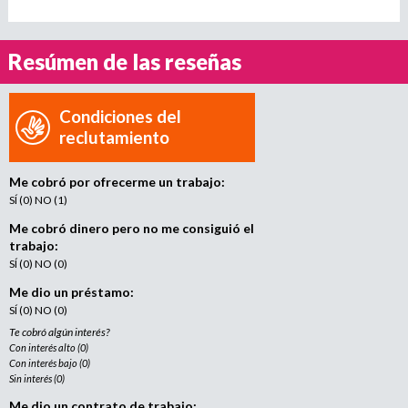
e
n
t
Resúmen de las reseñas
o
Condiciones del
reclutamiento
Me cobró por ofrecerme un trabajo:
SÍ (0) NO (1)
Me cobró dinero pero no me consiguió el
trabajo:
SÍ (0) NO (0)
Me dio un préstamo:
SÍ (0) NO (0)
Te cobró algún interés?
Con interés alto (0)
Con interés bajo (0)
Sin interés (0)
Me dio un contrato de trabajo: