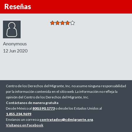
Reseñas
Anonymous
12 Jun 2020
Centro de los Derechos del Migrante, Inc. no asume ninguna responsabilidad
por la información contenida en el sitio web. La información no refleja la
opinión del Centro de los Derechos del Migrante, Inc.
Contáctanos de manera gratuita
Desde México al
800.590.1773
o desde los Estados Unidos al
1.855.234.9699
.
Envíanos un correo a
contratados@cdmigrante.org
.
Visitanos en Facebook