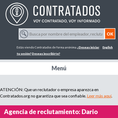
Jump to navigation
B
u
F
s
Estás viendo Contratados de forma anónima.
¿Deseas iniciar
English
c
o
a
tu sesión?
Deseas inscribirte?
p
r
o
Menú
r
m
n
o
m
ATENCIÓN: Que un reclutador o empresa aparezca en
u
b
Contratados.org no garantiza que sea confiable.
Leer más aquí
.
r
l
e
Agencia de reclutamiento: Dario
d
a
e