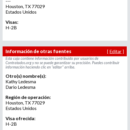
---
r
u
Houston
,
TX
77029
o
Estados Unidos
a
e
Visas:
g
H-2B
e
d
n
c
a
i
Información de otras fuentes
[
Editar
]
a
Esta caja contiene información contribuido por usuarios de
d
Contratados.org y no se puede garantizar su precisión. Puedes contribuir
información haciendo clic en "editar" arriba.
e
r
Otro(s) nombre(s):
e
Kathy Ledesma
c
Dario Ledesma
l
Región de operación:
u
Houston
,
TX
77029
t
Estados Unidos
a
Visa ofrecida:
m
H-2B
i