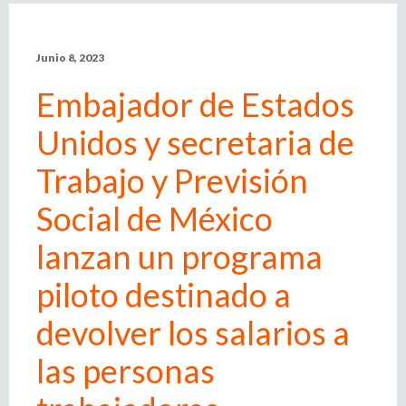
l
r
e
Junio 8, 2023
m
i
p
Embajador de Estados
l
e
o
Unidos y secretaria de
a
d
d
Trabajo y Previsión
o
r
Social de México
e
,
r
lanzan un programa
b
e
c
piloto destinado a
u
l
u
devolver los salarios a
s
t
a
las personas
d
q
o