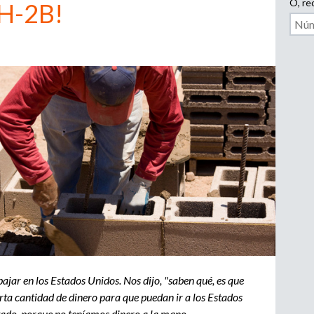
i
p
O, rec
 H-2B!
l
e
o
a
d
d
o
r
e
,
r
b
e
c
u
l
u
s
t
a
d
q
o
r
u
o
abajar en los Estados Unidos. Nos dijo, "saben qué, es que
a
rta cantidad de dinero para que puedan ir a los Estados
e
g
stado, porque no teníamos dinero a la mano.