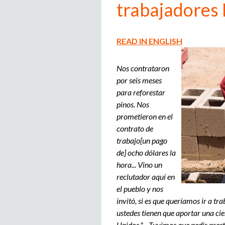
trabajadores
READ IN ENGLISH
Nos contrataron
por seis meses
para reforestar
pinos. Nos
prometieron en el
contrato de
trabajo[un pago
de] ocho dólares la
hora... Vino un
reclutador aquí en
el pueblo y nos
invitó, si es que queríamos ir a tr
ustedes tienen que aportar una cie
Unidos."... Tuvimos que pedir pre