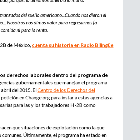
e
d
n
tranzados del sueño americano...Cuando nos dieron el
c
ño... Nosotros nos dimos valor para regresarnos [a
a
i
 comida ni para la renta.
a
d
H-2B de México,
cuenta su historia en Radio Bilingüe
e
r
e
c
l
los derechos laborales dentro del programa de
u
gencias gubernamentales que manejan el programa
t
abril del 2015. El
Centro de los Derechos del
a
petición en Change.org para instar a estas agencias a
m
sarias para las y los trabajadores H-2B como
i
e
n
hacen que situaciones de explotación como la que
t
o comunes. Últimamente, el programa ha estado en
o