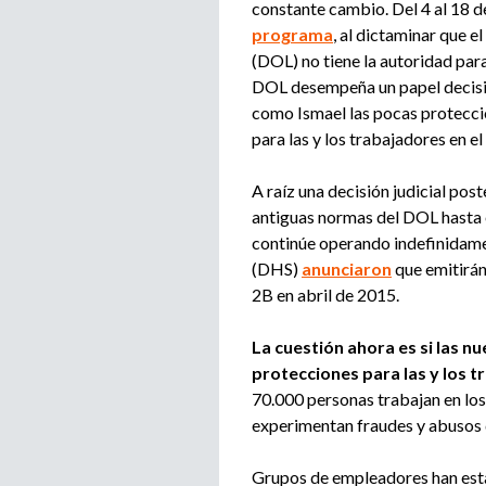
constante cambio. Del 4 al 18 de
programa
, al dictaminar que 
(DOL) no tiene la autoridad par
DOL desempeña un papel decisiv
como Ismael las pocas protecci
para las y los trabajadores en 
A raíz una decisión judicial po
antiguas normas del DOL hasta e
continúe operando indefinidame
(DHS)
anunciaron
que emitirá
2B en abril de 2015.
La cuestión ahora es si las n
protecciones para las y los 
70.000 personas trabajan en lo
experimentan fraudes y abusos 
Grupos de empleadores han esta