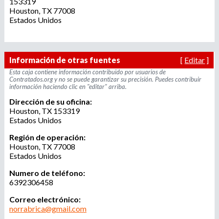
153319
r
u
Houston
,
TX
77008
o
Estados Unidos
a
e
g
e
d
Información de otras fuentes
[
Editar
]
n
c
Esta caja contiene información contribuido por usuarios de
Contratados.org y no se puede garantizar su precisión. Puedes contribuir
a
i
información haciendo clic en "editar" arriba.
a
Dirección de su oficina:
d
Houston
,
TX
153319
e
Estados Unidos
r
e
Región de operación:
c
Houston
,
TX
77008
Estados Unidos
l
u
Numero de teléfono:
t
6392306458
a
Correo electrónico:
m
norrabrica@gmail.com
i