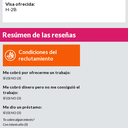
e
Visa ofrecida:
n
H-2B
t
o
Resúmen de las reseñas
Condiciones del
reclutamiento
Me cobró por ofrecerme un trabajo:
SÍ (0) NO (3)
Me cobró dinero pero no me consiguió el
trabajo:
SÍ (0) NO (3)
Me dio un préstamo:
SÍ (0) NO (3)
Te cobró algún interés?
Con interés alto (0)