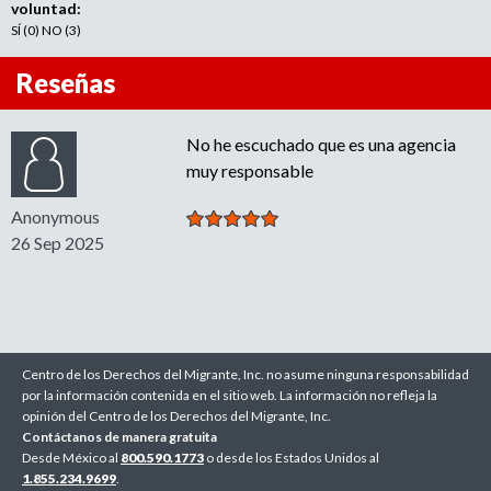
voluntad:
SÍ (0) NO (3)
Reseñas
No he escuchado que es una agencia
muy responsable
Anonymous
26 Sep 2025
Centro de los Derechos del Migrante, Inc. no asume ninguna responsabilidad
por la información contenida en el sitio web. La información no refleja la
opinión del Centro de los Derechos del Migrante, Inc.
Contáctanos de manera gratuita
Desde México al
800.590.1773
o desde los Estados Unidos al
1.855.234.9699
.