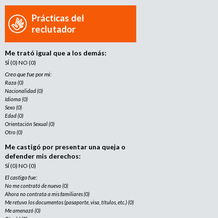
Prácticas del
reclutador
Me trató igual que a los demás:
SÍ (0) NO (0)
Creo que fue por mi:
Raza (0)
Nacionalidad (0)
Idioma (0)
Sexo (0)
Edad (0)
Orientación Sexual (0)
Otro (0)
Me castigó por presentar una queja o
defender mis derechos:
SÍ (0) NO (0)
El castigo fue:
No me contrató de nuevo (0)
Ahora no contrata a mis familiares (0)
Me retuvo los documentos (pasaporte, visa, títulos, etc.) (0)
Me amenazó (0)