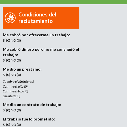
e
n
t
Condiciones del
o
reclutamiento
Me cobró por ofrecerme un trabajo:
SÍ (0) NO (0)
Me cobró dinero pero no me consiguió el
trabajo:
SÍ (0) NO (0)
Me dio un préstamo:
SÍ (0) NO (0)
Te cobró algún interés?
Con interés alto (0)
Con interés bajo (0)
Sin interés (0)
Me dio un contrato de trabajo:
SÍ (0) NO (0)
El trabajo fue lo prometido:
SÍ (0) NO (0)