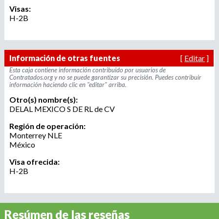
r
Visas:
u
o
H-2B
a
e
g
e
d
Información de otras fuentes
[
Editar
]
n
Esta caja contiene información contribuido por usuarios de
c
Contratados.org y no se puede garantizar su precisión. Puedes contribuir
a
i
información haciendo clic en "editar" arriba.
a
Otro(s) nombre(s):
d
DELAL MEXICO S DE RL de CV
e
r
Región de operación:
Monterrey
NLE
e
México
c
l
Visa ofrecida:
u
H-2B
t
a
m
i
Resúmen de las reseñas