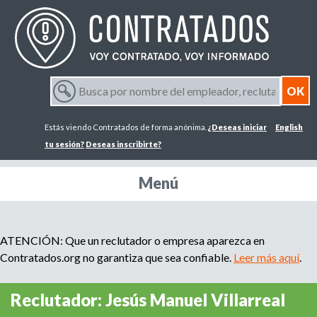
Jump to navigation
B
u
F
s
Estás viendo Contratados de forma anónima.
¿Deseas iniciar
English
c
o
a
tu sesión?
Deseas inscribirte?
p
r
o
Menú
r
m
n
o
m
ATENCIÓN: Que un reclutador o empresa aparezca en
u
b
Contratados.org no garantiza que sea confiable.
Leer más aquí
.
r
l
e
Reclutador: Jesús Manuel Villarreal
d
a
e