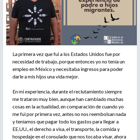
r
u
o
a
e
g
e
d
n
c
a
i
La primera vez que fui a los Estados Unidos fue por
a
necesidad de trabajo, porque entonces yo no tenía un
d
empleo en México y necesitaba ingresos para poder
e
darle a mis hijos una vida mejor.
r
e
En mi experiencia, durante el reclutamiento siempre
c
me trataron muy bien, aunque han cambiado muchas
l
cosas en la actualidad, en comparación de cuando yo
u
me fui por primera vez, antes no nos reembolsan nada
t
a
y teníamos que pagar todo los gastos para llegar a
m
EE.UU., el derecho a visa, el transporte, la comida y
i
hospedaje en el consulado que nos tocaba visar, ahora