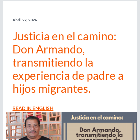
l
r
e
Abril 27, 2026
m
i
p
Justicia en el camino:
l
e
o
Don Armando,
a
d
d
transmitiendo la
o
r
experiencia de padre a
e
,
r
hijos migrantes.
b
e
c
u
l
READ IN ENGLISH
u
s
t
a
d
q
o