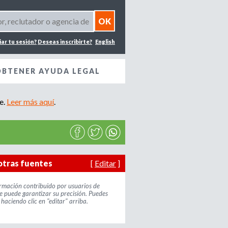
iar tu sesión?
Deseas inscribirte?
English
OBTENER AYUDA LEGAL
e.
Leer más aquí
.
otras fuentes
[
Editar
]
ormación contribuido por usuarios de
e puede garantizar su precisión. Puedes
haciendo clic en "editar" arriba.