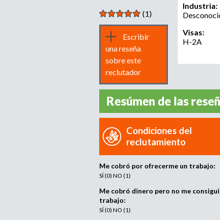
Industria:
(1)
Desconoci
Visas:
Escribir
H-2A
una reseña
sobre este
reclutador
Resúmen de las rese
Condiciones del
reclutamiento
Me cobró por ofrecerme un trabajo:
SÍ (0) NO (1)
Me cobró dinero pero no me consigui
trabajo:
SÍ (0) NO (1)