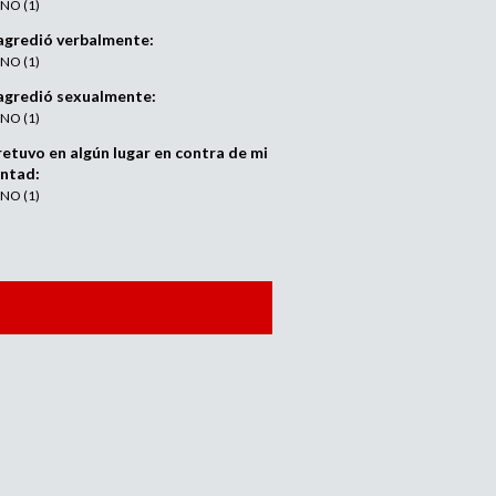
) NO (1)
agredió verbalmente:
) NO (1)
agredió sexualmente:
) NO (1)
etuvo en algún lugar en contra de mi
untad:
) NO (1)