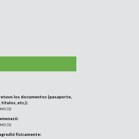
retuvo los documentos (pasaporte,
, títulos, etc.):
) NO (1)
amenazó:
) NO (1)
gredió físicamente: