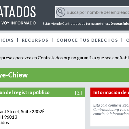
Jump to navigation
B
u
F
s
Estás viendo Contratados de forma anónima.
¿Deseas inic
c
o
a
ICIAS
RECURSOS
p
CONOCE TUS DERECHOS
r
o
r
resa aparezca en Contratados.org no garantiza que sea confiabl
m
n
o
m
ye-Chiew
u
b
r
l
e
ón del registro público
[
?
]
Información de 
d
a
e
Esta caja contiene inf
:
Contratados.org y no s
l
nt Street, Suite 2302Ê
contribuir información 
r
e
HI
96813
nidos
m