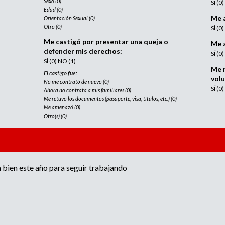
Sexo (0)
SÍ (0
e
Edad (0)
d
n
Me 
Orientación Sexual (0)
Otro (0)
SÍ (0
c
a
i
Me castigó por presentar una queja o
Me 
defender mis derechos:
a
SÍ (0
SÍ (0) NO (1)
d
Me r
e
El castigo fue:
vol
No me contrató de nuevo (0)
r
SÍ (0
Ahora no contrata a mis familiares (0)
e
Me retuvo los documentos (pasaporte, visa, títulos, etc.) (0)
c
Me amenazó (0)
Otro(s) (0)
l
u
t
a
m
bien este año para seguir trabajando
i
e
n
t
o