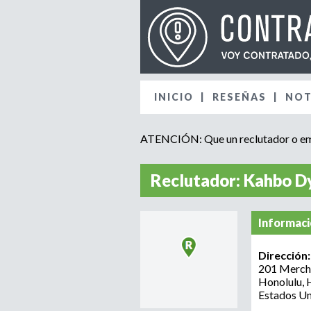
INICIO
RESEÑAS
NOT
ATENCIÓN: Que un reclutador o emp
Reclutador: Kahbo D
Informaci
Dirección
201 Mercha
Honolulu
,
Estados U