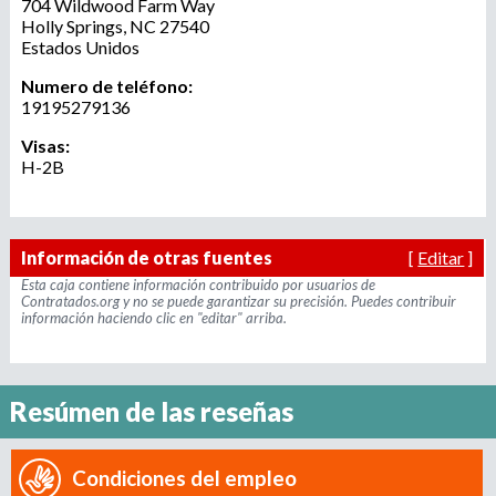
704 Wildwood Farm Way
r
u
Holly Springs
,
NC
27540
o
Estados Unidos
a
e
Numero de teléfono:
g
19195279136
e
d
n
Visas:
c
H-2B
a
i
a
d
Información de otras fuentes
[
Editar
]
e
r
Esta caja contiene información contribuido por usuarios de
Contratados.org y no se puede garantizar su precisión. Puedes contribuir
e
información haciendo clic en "editar" arriba.
c
l
u
t
Resúmen de las reseñas
a
m
Condiciones del empleo
i