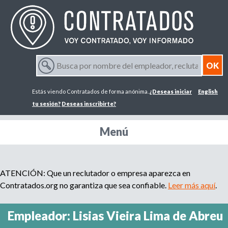
Jump to navigation
B
u
F
s
Estás viendo Contratados de forma anónima.
¿Deseas iniciar
English
c
o
a
tu sesión?
Deseas inscribirte?
p
r
o
Menú
r
m
n
o
m
ATENCIÓN: Que un reclutador o empresa aparezca en
u
b
Contratados.org no garantiza que sea confiable.
Leer más aquí
.
r
l
e
Empleador: Lisias Vieira Lima de Abreu
d
a
e