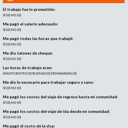
e
n
El trabajo fue lo prometido:
t
SÍ (0) NO (0)
o
Me pagó el salario adecuado:
SÍ (0) NO (0)
Me pagó todas las horas que trabajé:
SÍ (0) NO (0)
Me dio talones de cheque:
SÍ (0) NO (0)
Las horas de trabajo eran:
INSUFICIENTES (0) BUENAS (0) DEMASIADAS (0)
Me dio lo necesario para trabajar seguro y sano:
SÍ (0) NO (0)
Me pagó los costos del viaje de regreso hasta mi comunidad:
SÍ (0) NO (0)
Me pagó los costos del viaje de ida desde mi comunidad:
SÍ (0) NO (0)
Me pagó el costo de la visa: