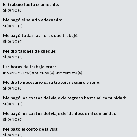
e
El trabajo fue lo prometido:
n
SÍ (0) NO (0)
t
Me pagó el salario adecuado:
o
SÍ (0) NO (0)
Me pagó todas las horas que trabajé:
SÍ (0) NO (0)
Me dio talones de cheque:
SÍ (0) NO (0)
Las horas de trabajo eran:
INSUFICIENTES (0) BUENAS (0) DEMASIADAS (0)
Me dio lo necesario para trabajar seguro y sano:
SÍ (0) NO (0)
Me pagó los costos del viaje de regreso hasta mi comunidad:
SÍ (0) NO (0)
Me pagó los costos del viaje de ida desde mi comunidad:
SÍ (0) NO (0)
Me pagó el costo de la visa:
SÍ (0) NO (0)