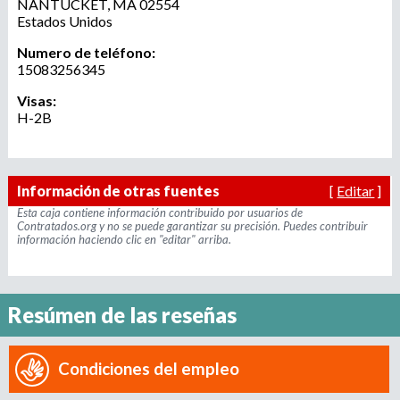
NANTUCKET
,
MA
02554
r
u
Estados Unidos
o
a
Numero de teléfono:
e
15083256345
g
e
Visas:
d
n
H-2B
c
a
i
a
d
Información de otras fuentes
[
Editar
]
e
Esta caja contiene información contribuido por usuarios de
Contratados.org y no se puede garantizar su precisión. Puedes contribuir
r
información haciendo clic en "editar" arriba.
e
c
l
u
Resúmen de las reseñas
t
a
m
Condiciones del empleo
i