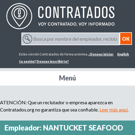
Jump to navigation
B
u
F
s
Estás viendo Contratados de forma anónima.
¿Deseas iniciar
English
c
o
a
tu sesión?
Deseas inscribirte?
p
r
o
Menú
r
m
n
o
m
ATENCIÓN: Que un reclutador o empresa aparezca en
u
b
Contratados.org no garantiza que sea confiable.
Leer más aquí
.
r
l
e
Empleador: NANTUCKET SEAFOOD
d
a
e