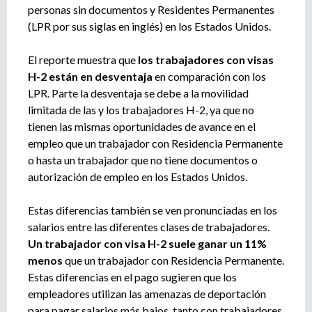
e
personas sin documentos y Residentes Permanentes
n
(LPR por sus siglas en inglés) en los Estados Unidos.
t
o
El reporte muestra que
los trabajadores con visas
H-2 están en desventaja
en comparación con los
LPR. Parte la desventaja se debe a la movilidad
limitada de las y los trabajadores H-2, ya que no
tienen las mismas oportunidades de avance en el
empleo que un trabajador con Residencia Permanente
o hasta un trabajador que no tiene documentos o
autorización de empleo en los Estados Unidos.
Estas diferencias también se ven pronunciadas en los
salarios entre las diferentes clases de trabajadores.
Un trabajador con visa H-2 suele ganar un 11%
menos
que un trabajador con Residencia Permanente.
Estas diferencias en el pago sugieren que los
empleadores utilizan las amenazas de deportación
para pagar salarios más bajos, tanto con trabajadores