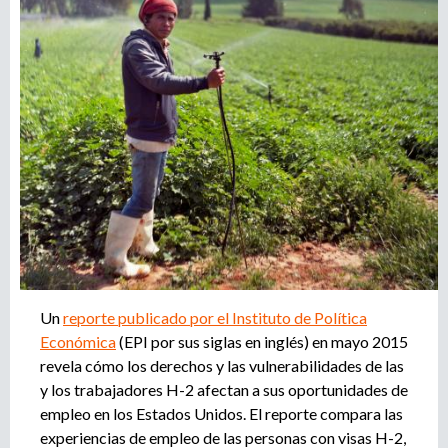
r
u
o
a
e
g
e
d
n
c
a
i
a
d
e
r
e
c
Un
reporte publicado por el Instituto de Política
l
Económica
(EPI por sus siglas en inglés) en mayo 2015
u
revela cómo los derechos y las vulnerabilidades de las
t
a
y los trabajadores H-2 afectan a sus oportunidades de
m
empleo en los Estados Unidos. El reporte compara las
i
experiencias de empleo de las personas con visas H-2,