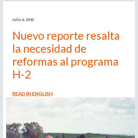
l
r
e
Julio 6, 2015
m
i
p
Nuevo reporte resalta
l
e
o
la necesidad de
a
d
d
reformas al programa
o
r
H-2
e
,
r
b
e
READ IN ENGLISH
c
u
l
u
s
t
a
d
q
o