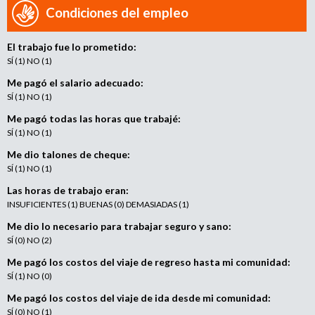
e
Condiciones del empleo
n
t
El trabajo fue lo prometido:
o
SÍ (1) NO (1)
Me pagó el salario adecuado:
SÍ (1) NO (1)
Me pagó todas las horas que trabajé:
SÍ (1) NO (1)
Me dio talones de cheque:
SÍ (1) NO (1)
Las horas de trabajo eran:
INSUFICIENTES (1) BUENAS (0) DEMASIADAS (1)
Me dio lo necesario para trabajar seguro y sano:
SÍ (0) NO (2)
Me pagó los costos del viaje de regreso hasta mi comunidad:
SÍ (1) NO (0)
Me pagó los costos del viaje de ida desde mi comunidad:
SÍ (0) NO (1)