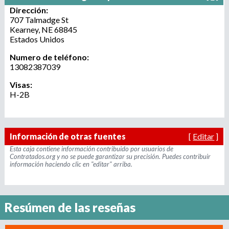
r
Dirección:
u
o
707 Talmadge St
a
Kearney
,
NE
68845
e
Estados Unidos
g
e
Numero de teléfono:
d
n
13082387039
c
a
Visas:
i
H-2B
a
d
e
r
Información de otras fuentes
[
Editar
]
e
Esta caja contiene información contribuido por usuarios de
c
Contratados.org y no se puede garantizar su precisión. Puedes contribuir
l
información haciendo clic en "editar" arriba.
u
t
a
Resúmen de las reseñas
m
i