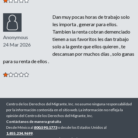
Dan muy pocas horas de trabajo solo
les importa , generar para ellos.
Tambien la renta cobran demenciado
Anonymous
tienen a sus favoritos les dan trabajo
24 Mar 2026
solo a la gente que ellos quieren , te
descansan por muchos días , solo ganas
para su renta de ellos .
Centro de los Derechos del Migrante, Inc. no asume ninguna responsabilidad
por la información contenida en el sitio web. La información no refleja la
opinión del Centro de los Derechos del Migrante, Inc.
Contáctanos de manera gratuita
Desde México al
800.590.1773
o desde los Estados Unidos al
1.855.234.9699
.