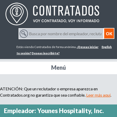
Jump to navigation
B
u
F
s
Estás viendo Contratados de forma anónima.
¿Deseas iniciar
English
c
o
a
tu sesión?
Deseas inscribirte?
p
r
o
Menú
r
m
n
o
m
ATENCIÓN: Que un reclutador o empresa aparezca en
u
b
Contratados.org no garantiza que sea confiable.
Leer más aquí
.
r
l
e
Empleador: Younes Hospitality, Inc.
d
a
e