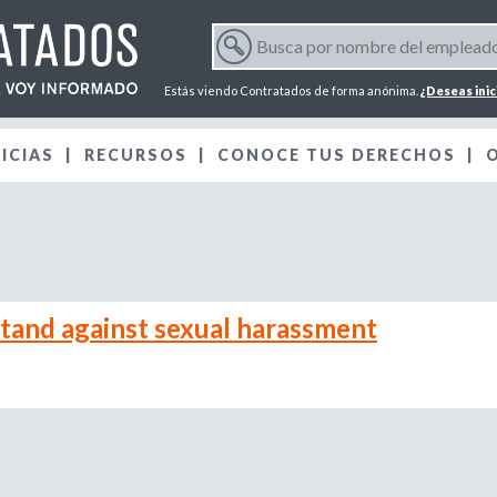
Jump to navigation
B
u
F
s
Estás viendo Contratados de forma anónima.
¿Deseas inic
c
o
a
ICIAS
RECURSOS
p
CONOCE TUS DERECHOS
r
o
r
m
n
o
m
u
b
stand against sexual harassment
r
l
e
d
a
e
l
r
e
m