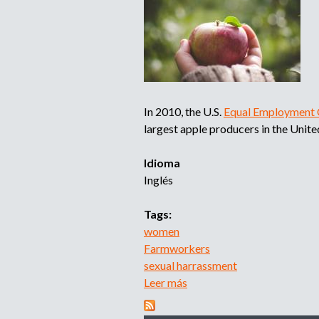
In 2010, the U.S.
Equal Employment 
largest apple producers in the Unit
Idioma
Inglés
Tags:
women
Farmworkers
sexual harrassment
Leer más
s
o
b