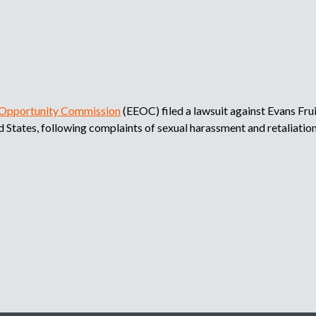
i
p
l
e
o
a
d
d
o
r
e
,
Opportunity Commission
(EEOC) filed a lawsuit against Evans Fru
r
ed States, following complaints of sexual harassment and retaliati
b
e
c
u
l
u
s
t
a
d
q
o
r
u
o
a
e
g