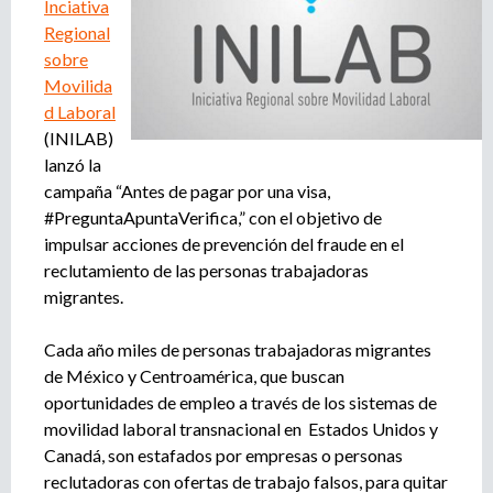
Inciativa
r
u
Regional
o
sobre
a
e
Movilida
g
d Laboral
e
d
n
(INILAB)
c
lanzó la
a
i
campaña “Antes de pagar por una visa,
a
#PreguntaApuntaVerifica,” con el objetivo de
d
impulsar acciones de prevención del fraude en el
e
reclutamiento de las personas trabajadoras
r
migrantes.
e
c
Cada año miles de personas trabajadoras migrantes
l
de México y Centroamérica, que buscan
u
oportunidades de empleo a través de los sistemas de
t
a
movilidad laboral transnacional en Estados Unidos y
m
Canadá, son estafados por empresas o personas
i
reclutadoras con ofertas de trabajo falsos, para quitar