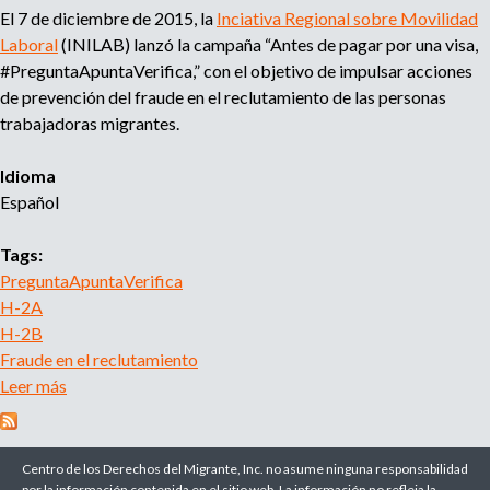
r
El 7 de diciembre de 2015, la
Inciativa Regional sobre Movilidad
u
o
Laboral
(INILAB) lanzó la campaña “Antes de pagar por una visa,
a
#PreguntaApuntaVerifica,” con el objetivo de impulsar acciones
e
g
de prevención del fraude en el reclutamiento de las personas
e
trabajadoras migrantes.
d
n
c
Idioma
a
i
Español
a
d
Tags:
e
r
PreguntaApuntaVerifica
e
H-2A
c
H-2B
l
Fraude en el reclutamiento
u
Leer más
s
t
o
a
b
m
r
Centro de los Derechos del Migrante, Inc. no asume ninguna responsabilidad
i
por la información contenida en el sitio web. La información no refleja la