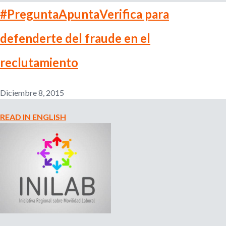
l
#PreguntaApuntaVerifica para
r
e
m
defenderte del fraude en el
i
p
l
reclutamiento
e
o
a
d
d
Diciembre 8, 2015
o
r
e
READ IN ENGLISH
,
r
b
e
c
u
l
u
s
t
a
d
q
o