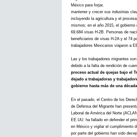
México para forjar, 
mantener y crecer sus industrias cla
incluyendo la agricultura y el proces
mismos; en el año 2015, el gobierno 
69,684 visas H-2B. Personas de nacio
beneficiarios de visas H-2A y el 74 p
trabajadores Mexicanos viajaron a E
Las y los trabajadores migrantes son
debido a la falta de rendición de cue
proceso actual de quejas bajo
el T
dejado a trabajadoras y trabajadore
gobierno hasta más de una década
En el pasado, el Centro de los Derech
de Defensa del Migrante han presenta
Laboral de América del Norte (ACLAN)
EE.UU. ha fallado en defender el prin
en México y vigilar el cumplimiento d
por parte del gobierno han sido dec