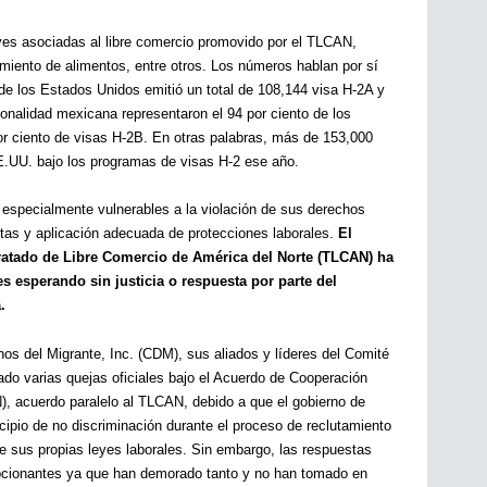
e
d
n
ves asociadas al libre comercio promovido por el TLCAN, 
c
amiento de alimentos, entre otros. Los números hablan por sí 
a
i
de los Estados Unidos emitió un total de 108,144 visa H-2A y 
a
nalidad mexicana representaron el 94 por ciento de los 
d
or ciento de visas H-2B. En otras palabras, más de 153,000 
e
E.UU. bajo los programas de visas H-2 ese año.
r
e
 especialmente vulnerables a la violación de sus derechos 
c
ntas y aplicación adecuada de protecciones laborales. 
El 
l
ratado de Libre Comercio de América del Norte (TLCAN) ha 
u
s esperando sin justicia o respuesta por parte del 
t
.
a
m
os del Migrante, Inc. (CDM), sus aliados y líderes del Comité 
i
do varias quejas oficiales bajo el Acuerdo de Cooperación 
e
, acuerdo paralelo al TLCAN, debido a que el gobierno de 
n
cipio de no discriminación durante el proceso de reclutamiento 
t
e sus propias leyes laborales. Sin embargo, las respuestas 
o
epcionantes ya que han demorado tanto y no han tomado en 