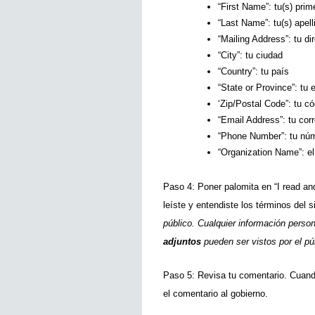
“First Name”: tu(s) prim
“Last Name”: tu(s) apell
“Mailing Address”: tu di
“City”: tu ciudad
“Country”: tu país
“State or Province”: tu 
‘Zip/Postal Code”: tu có
“Email Address”: tu corr
“Phone Number”: tu núm
“Organization Name”: el
Paso 4: Poner palomita en “I read an
leíste y entendiste los términos del si
público. Cualquier información persona
adjuntos 
pueden ser vistos por el púb
Paso 5: Revisa tu comentario. Cuando
el comentario al gobierno.