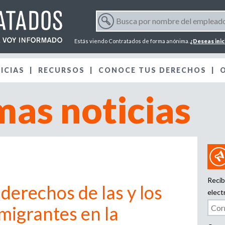
Jump to navigation
B
u
F
s
Estás viendo Contratados de forma anónima.
¿Deseas inic
c
o
a
ICIAS
RECURSOS
p
CONOCE TUS DERECHOS
r
o
mas noticias
r
m
n
o
m
u
b
r
l
e
d
a
Recib
e
derechos de las y los
l
elect
r
e
migrantes en la
m