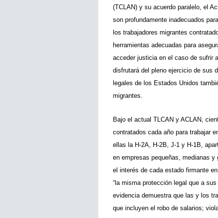
(TCLAN) y su acuerdo paralelo, el A
son profundamente inadecuados para a
los trabajadores migrantes contratad
herramientas adecuadas para asegurar
acceder justicia en el caso de sufrir
disfrutará del pleno ejercicio de sus
legales de los Estados Unidos tambié
migrantes. 
Bajo el actual TLCAN y ACLAN, ciento
contratados cada año para trabajar en
ellas la H-2A, H-2B, J-1 y H-1B, apar
en empresas pequeñas, medianas y g
el interés de cada estado firmante en 
“la misma protección legal que a sus 
evidencia demuestra que las y los tr
que incluyen el robo de salarios; vio