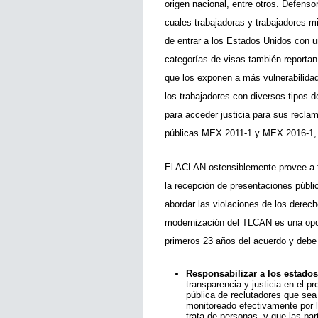
origen nacional, entre otros. Defen
cuales trabajadoras y trabajadores mi
de entrar a los Estados Unidos con un
categorías de visas también reportan
que los exponen a más vulnerabilidade
los trabajadores con diversos tipos 
para acceder justicia para sus recl
públicas MEX 2011-1 y MEX 2016-1, 
El ACLAN ostensiblemente provee a to
la recepción de presentaciones públi
abordar las violaciones de los derech
modernización del TLCAN es una opor
primeros 23 años del acuerdo y debe 
Responsabilizar a los estados
transparencia y justicia en el 
pública de reclutadores que sea
monitoreado efectivamente por l
trata de personas, y que las par