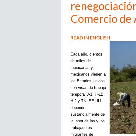
renegociación
Comercio de 
READ IN ENGLISH
Cada año, cientos 
de miles de 
mexicanas y 
mexicanos vienen a 
los Estados Unidos 
con visas de trabajo 
temporal J-1, H-1B, 
H-2 y TN. EE.UU. 
depende 
sustancialmente de 
la labor de las y los 
trabajadores 
migrantes de 