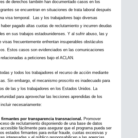
sores de derechos también han documentado casos en los 
grantes se encuentran en situaciones de trata laboral después 
a visa temporal.  Las y los trabajadores bajo diversas 
 haber pagado altas cuotas de reclutamiento y incurren deudas 
s en sus trabajos estadounidenses. Y al sufrir abuso, las y 
de visas frecuentemente enfrentan insuperables obstáculos 
amos. Estos casos son evidenciados en las comunicaciones 
relacionadas a peticiones bajo el ACLAN.
das y todos los trabajadores el recurso de acción mediante 
cas. Sin embargo, el mecanismo proscrito es inadecuado para 
os de las y los trabajadores en los Estados Unidos. La 
tunidad para aprovechar las lecciones aprendidas de los 
incluir necesariamente:
 firmantes por transparencia transnacional. 
Promover 
proceso de reclutamiento disponiendo de una base de datos 
 accesible fácilmente para asegurar que el programa pueda ser 
os estados firmantes para evitar fraude, cuotas excesivas y 
tes interesadas y el público responsabilicen a las agencias 