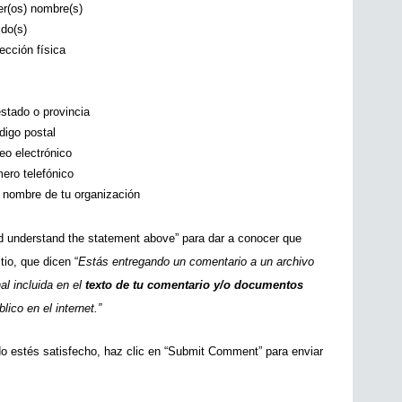
er(os) nombre(s)
ido(s) 
rección física
estado o provincia
digo postal
eo electrónico 
ero telefónico
 nombre de tu organización
d understand the statement above” para dar a conocer que 
tio, que dicen “
Estás entregando un comentario a un archivo 
l incluida en el 
texto de tu comentario y/o documentos 
lico en el internet.” 
 estés satisfecho, haz clic en “Submit Comment” para enviar 