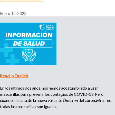
l
r
e
Enero 12, 2022
m
i
p
l
e
o
a
d
d
o
r
e
,
r
b
e
Read in English
c
u
l
En los últimos dos años, nos hemos acostumbrado a usar
u
mascarillas para prevenir los contagios de COVID-19. Pero
s
t
cuando se trata de la nueva variante
Ómicron
del coronavirus, no
a
todas las mascarillas son iguales.
d
q
o