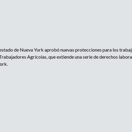
i
p
l
e
o
a
d
d
o
r
e
,
l estado de Nueva York aprobó nuevas protecciones para los trabaja
r
b
Trabajadores Agrícolas, que extiende una serie de derechos laboral
e
ork.
c
u
l
u
s
t
a
d
q
o
r
u
o
a
e
g