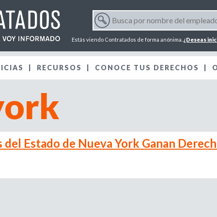
Jump to navigation
B
u
F
s
Estás viendo Contratados de forma anónima.
¿Deseas inic
c
o
a
ICIAS
RECURSOS
p
CONOCE TUS DERECHOS
r
o
york
r
m
n
o
m
u
b
s del Estado de Nueva York Ganan Derech
r
l
e
d
a
e
l
r
e
m