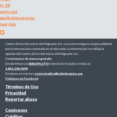
r
H-2B
u
o
work visa
a
application process
e
g
Leer más
s
e
o
d
n
b
c
r
a
i
Centro de los Derechos del Migrante, Inc. no asume ninguna responsabilidad
e
por la información contenida en el sitio web. La información no refleja la
a
opinión del Centro de los Derechos del Migrante, Inc.
L
d
Contáctanos de manera gratuita
e
o
Desde México al
800.590.1773
o desde los Estados Unidos al
r
o
1.855.234.9699
.
e
Envíanos un correo a
k
contratados@cdmigrante.org
.
c
Visitanos en Facebook
i
l
Términos de Uso
n
u
Privacidad
g
t
Reportar abuso
f
a
o
m
Conócenos
r
i
Créditos