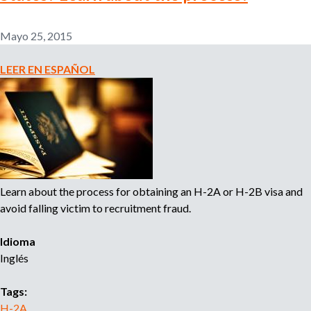
l
r
e
Mayo 25, 2015
m
i
p
LEER EN ESPAÑOL
l
e
o
a
d
d
o
r
e
,
r
Learn about the process for obtaining an H-2A or H-2B visa and
b
e
avoid falling victim to recruitment fraud.
c
u
l
Idioma
u
Inglés
s
t
a
d
Tags:
q
o
H-2A