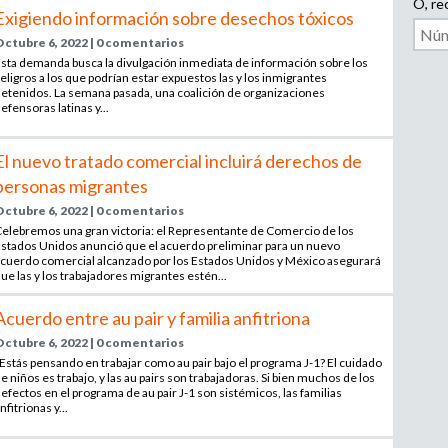
i
p
O, rec
Exigiendo información sobre desechos tóxicos
l
Octubre 6, 2022 | 0 comentarios
e
o
sta demanda busca la divulgación inmediata de información sobre los
a
eligros a los que podrían estar expuestos las y los inmigrantes
d
etenidos. La semana pasada, una coalición de organizaciones
d
efensoras latinas y...
o
r
e
,
El nuevo tratado comercial incluirá derechos de
r
personas migrantes
b
e
Octubre 6, 2022 | 0 comentarios
c
elebremos una gran victoria: el Representante de Comercio de los
u
l
stados Unidos anunció que el acuerdo preliminar para un nuevo
cuerdo comercial alcanzado por los Estados Unidos y México asegurará
u
ue las y los trabajadores migrantes estén...
s
t
a
Acuerdo entre au pair y familia anfitriona
d
q
Octubre 6, 2022 | 0 comentarios
o
Estás pensando en trabajar como au pair bajo el programa J-1? El cuidado
r
e niños es trabajo, y las au pairs son trabajadoras. Si bien muchos de los
u
efectos en el programa de au pair J-1 son sistémicos, las familias
o
nfitrionas y...
a
e
g