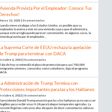
Vivienda Provista Por el Empleador: Conoce Tus
Derechos!
Marzo 12, 2025 | 0 comentarios
uando viene a trabajar a los Estados Unidos, es posible que su
mpleador lo anime a vivir en una vivienda suya y que él administra.
unque este arreglo puede parecer conveniente, en algunos casos, la
ivienda provista por el empleador...
La Suprema Corte de EEUU rechaza la apelación
de Trump para terminar con DACA
Octubre 6, 2022 | 0 comentarios
l día de hoy se extendió el plazo de protección para casi 700,000
nmigrantes jóvenes, conocidos como soñadores, bajo el programa
DACA.
La Administración de Trump Termina con
Protecciones Importantes para las y los Haitianos
Octubre 6, 2022 | 0 comentarios
l presidente Donald Trump anunció que las y los haitianos ya no van a ser
legibles para recibir visas H-2A para trabajos temporales agrícolas. La
ecisión llegó tan solo unos días después de decir comentarios odiosos
obre su...