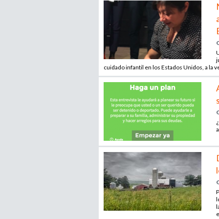
U
j
cuidado infantil en los Estados Unidos, a la v
¿
a
P
l
l
e