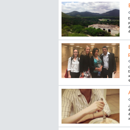
E
p
d
d
C
E
a
q
¿
d
d
a