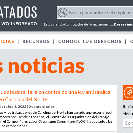
Jump to navigation
B
u
F
s
Estás viendo Contratados de forma anónima.
¿Deseas inic
c
o
a
ICIAS
RECURSOS
p
CONOCE TUS DERECHOS
r
o
 noticias
r
m
n
o
m
u
b
r
l
Juez federal falla en contra de una ley antisindical
e
en Carolina del Norte
d
a
Recib
Octubre 6, 2022 | 0 comentarios
e
as y los trabajadores de Carolina del Norte han ganado una victoria legal
l
elect
mportante. Desde hace años, el Comité de la Organización del Trabajo
r
e
n el Campo (Farm Labor Organizing Committee, FLOC) ha apoyado a las
 los campesinos a...
m