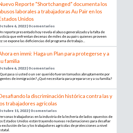
Nuevo Reporte “Shortchanged” documenta los
e
d
abusos laborales a trabajadoras Au Pair en los
n
c
Estados Unidos
a
i
Octubre 6, 2022 | 0 comentarios
a
n reporte presentado hoy revela el abuso generalizado y la falta de
usticia que enfrentan decenas de miles de au pairs quienes proveen
d
ez se expone las deficiencias del programa de trabajo...
e
r
Ahora en immi: Haga un Plan para protegerse y a
e
su familia
c
Octubre 6, 2022 | 0 comentarios
l
Qué pasa si usted o un ser querido fueron tomados abruptamente por
u
gentes de inmigración? ¿Qué necesitaría para prepararse y a su familia?
t
a
Desafiando la discriminación histórica contra las y
m
i
los trabajadores agrícolas
e
Octubre 11, 2022 | 0 comentarios
n
ersonas trabajadoras en la industria de la lechería de lados opuestos de
os Estados Unidos están trayendo nuevas reclamaciones para desafiar
t
a exclusión de las y los trabajadores agrícolas de protecciones a nivel
o
statal.