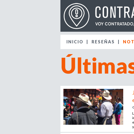
INICIO
RESEÑAS
NOT
Últimas
L
i
e
y