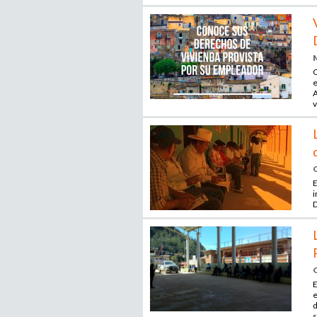
C
e
A
v
E
i
E
e
d
s